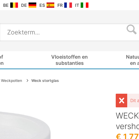
BE
DE
ES
FR
IT
of
Vloeistoffen en
Natu
en
substanties
en 
Weckpotten
Weck stortglas
Dit 
WECK-
versh
€ 1,77