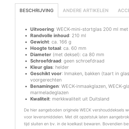
BESCHRIJVING
ANDERE ARTIKELEN
ACC
Uitvoering
: WECK-mini-stortglas 200 ml met
Randvolle inhoud
: 210 ml
Gewicht
: ca. 166 g
Hoogte totaal
: ca. 60 mm
Diameter
(met deksel): ca 80 mm
Schroefdraad
: geen schroefdraad
Kleur glas
: helder
Geschikt voor
: Inmaken, bakken (taart in gla
voorgerechten
Benamingen
: WECK-inmaakglazen, WECK-gla
marmeladeglazen
Kwaliteit
: merkkwaliteit uit Duitsland
De hier aangeboden originele WECK vershouddeksels wor
voor levensmiddelen. Met dit opzetstuk laten aangebro
tijd sluiten en bv. in de koelkast bewaren. Bovendien b