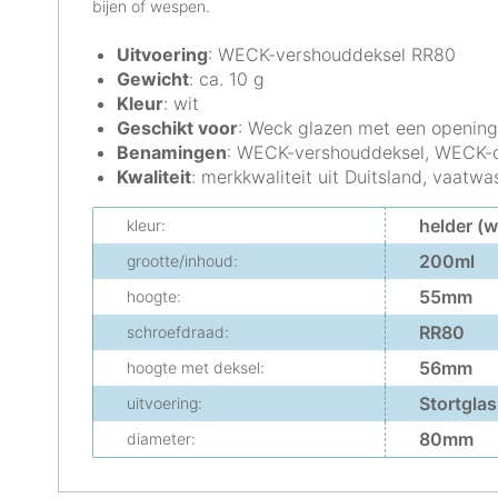
bijen of wespen.
Uitvoering
: WECK-vershouddeksel RR80
Gewicht
: ca. 10 g
Kleur
: wit
Geschikt voor
: Weck glazen met een openin
Benamingen
: WECK-vershouddeksel, WECK-de
Kwaliteit
: merkkwaliteit uit Duitsland, vaat
helder (w
kleur:
200ml
grootte/inhoud:
55mm
hoogte:
RR80
schroefdraad:
56mm
hoogte met deksel:
Stortglas
uitvoering:
80mm
diameter: