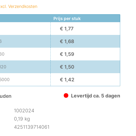
xcl. Verzendkosten
Prijs per stuk
€ 1,77
€ 1,68
6
€ 1,59
30
€ 1,50
120
€ 1,42
5000
Levertijd ca. 5 dagen
uden
1002024
0,19 kg
4251139714061