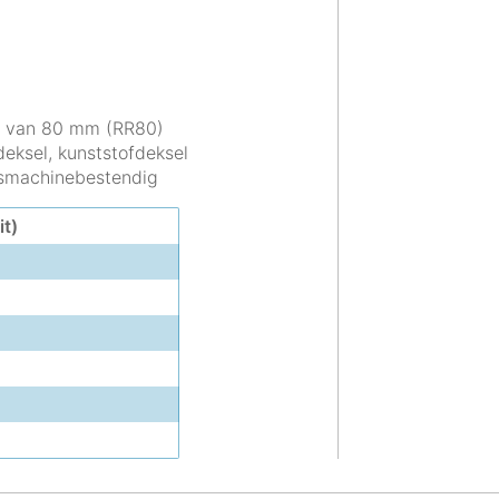
g van 80 mm (RR80)
ksel, kunststofdeksel
wasmachinebestendig
it)