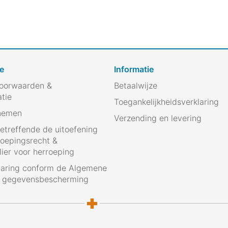
e
Informatie
oorwaarden &
Betaalwijze
atie
Toegankelijkheidsverklaring
nemen
Verzending en levering
betreffende de uitoefening
roepingsrecht &
ier voor herroeping
laring conform de Algemene
g gegevensbescherming