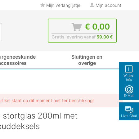
Mijn verlanglijstje
Mijn account
€ 0,00
Gratis levering vanaf
59.00 €
urgeneeskunde
Sluitingen en
accessoires
overige
Winkel
info
E-Mail
artikel staat op dit moment niet ter beschikking!
stortglas 200ml met
Live-Chat
ouddeksels