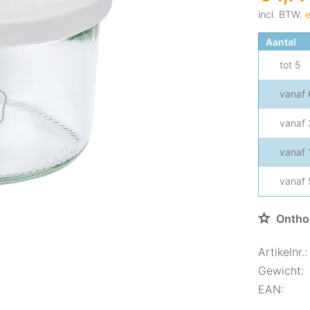
incl. BTW.
e
Aantal
tot
5
vanaf
vanaf
vanaf
vanaf
Ontho
Artikelnr.:
Gewicht:
EAN: