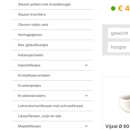
borosil
Glazen potten met draadbeugel
€ 
Glazen trechters
Glazen rietjes sets
gewicht
Horlogeglazen
Illax globulibuisjes
160
hoogte
275
Indampschalen
34 
281
Injectieflesjes
60
456
75
Kristalliseerschalen
473
90 
712
Kruidenpotjes
775
Kruidenstrooiers
Laboratoriumflessen met schroefdraad
Likeurflessen, azijn en olie
Vijzel Ø 6
Meplatflessen