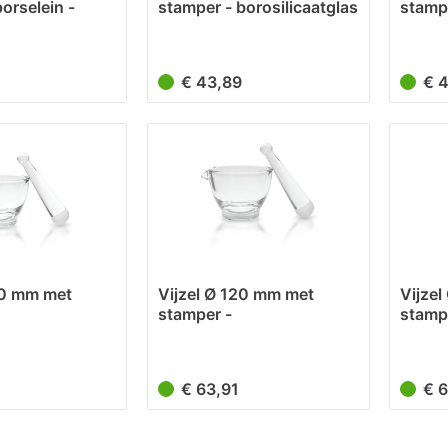
orselein -
stamper - borosilicaatglas
stampe
-...
-...
0
€ 43,89
€ 
00 mm met
Vijzel Ø 120 mm met
Vijze
stamper -
stamp
tglas...
borosilicaatglas...
borosi
6
€ 63,91
€ 