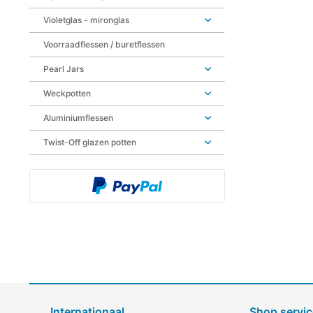
Violetglas - mironglas
Voorraadflessen / buretflessen
Pearl Jars
Weckpotten
Aluminiumflessen
Twist-Off glazen potten
Internationaal
Shop servic