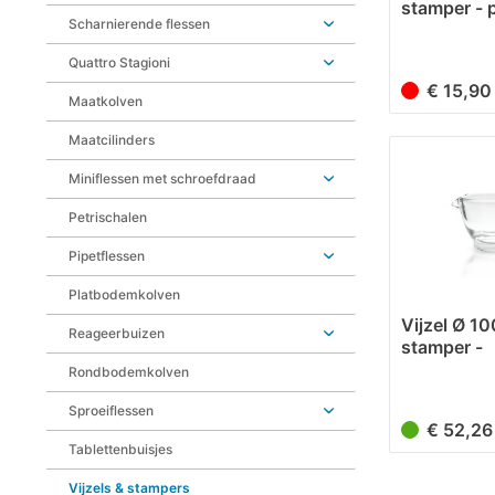
stamper - p
Scharnierende flessen
glad...
Quattro Stagioni
€ 15,9
Maatkolven
Maatcilinders
Miniflessen met schroefdraad
Petrischalen
Pipetflessen
Platbodemkolven
Vijzel Ø 1
Reageerbuizen
stamper -
borosilicaa
Rondbodemkolven
Sproeiflessen
€ 52,2
Tablettenbuisjes
Vijzels & stampers