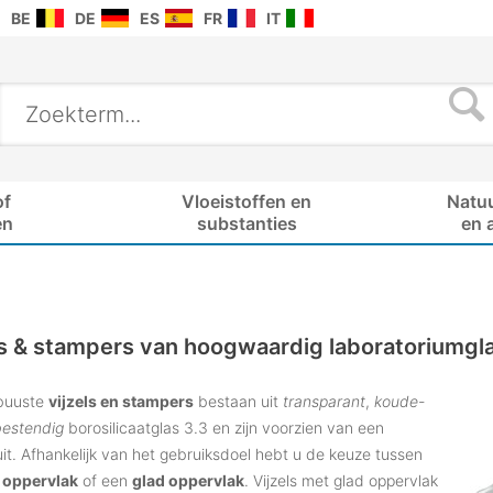
BE
DE
ES
FR
IT
of
Vloeistoffen en
Natu
en
substanties
en 
ls & stampers van hoogwaardig laboratoriumgla
buuste
vijzels en stampers
bestaan uit
transparant
,
koude-
bestendig
borosilicaatglas 3.3 en zijn voorzien van een
it. Afhankelijk van het gebruiksdoel hebt u de keuze tussen
 oppervlak
of een
glad oppervlak
. Vijzels met glad oppervlak