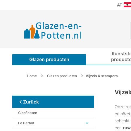
AT
Kunstst
Glazen producten
product
Home
Glazen producten
Vijzels & stampers
Vijze
Zurück
Onze ro
Glasflessen
en hitte
schenktu
Le Parfait
een
ruw