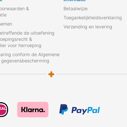
oorwaarden &
Betaalwijze
atie
Toegankelijkheidsverklaring
nemen
Verzending en levering
betreffende de uitoefening
roepingsrecht &
ier voor herroeping
laring conform de Algemene
g gegevensbescherming