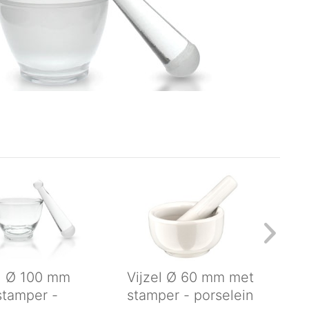
el Ø 100 mm
Vijzel Ø 60 mm met
Vij
stamper -
stamper - porselein
met