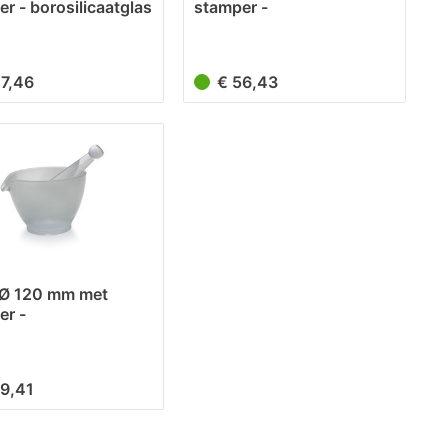
r - borosilicaatglas
stamper -
borosilicaatglas...
47,46
€ 56,43
l Ø 120 mm met
er -
licaatglas...
69,41