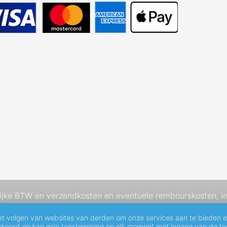
elijke BTW en
verzendkosten
en eventuele rembourskosten, in
et volgen van websites van derden om onze services aan te bieden 
akkoord en kan mijn toestemming op elk moment met ingang van de toe