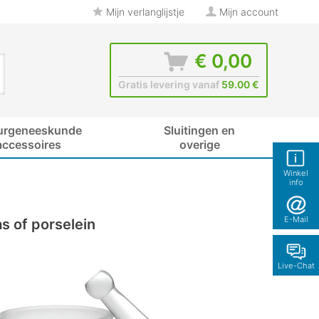
Mijn verlanglijstje
Mijn account
€ 0,00
Gratis levering vanaf
59.00 €
urgeneeskunde
Sluitingen en
accessoires
overige
Winkel
info
E-Mail
s of porselein
Live-Chat