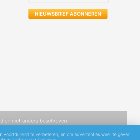
NIEUWSBRIEF ABONNEREN
dien niet anders beschreven
en voortdurend te verbeteren, en om advertenties weer te geven
komst intrekken of wijzigen.