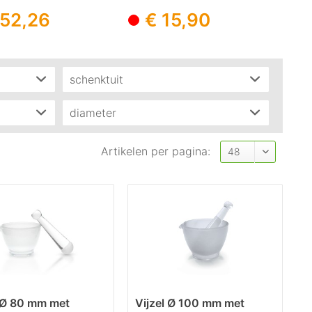
ilicaatglas...
- glad...
bor
 52,26
€ 15,90
schenktuit
Ja
(
6
)
diameter
neen
(
1
)
60mm
(
1
)
Artikelen per pagina:
80mm
(
2
)
100mm
(
2
)
120mm
(
2
)
l Ø 80 mm met
Vijzel Ø 100 mm met