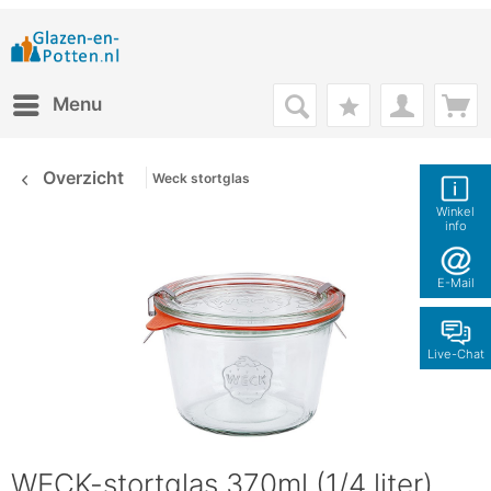
Menu
Overzicht
Weck stortglas
Winkel
info
E-Mail
Live-Chat
WECK-stortglas 370ml (1/4 liter)