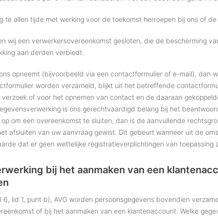
te allen tijde met werking voor de toekomst herroepen bij ons of de 
en wij een verwerkersovereenkomst gesloten, die de bescherming v
kking aan derden verbiedt.
ons opneemt (bijvoorbeeld via een contactformulier of e-mail), dan
tformulier worden verzameld, blijkt uit het betreffende contactform
erzoek of voor het opnemen van contact en de daaraan gekoppelde 
egevensverwerking is ons gerechtvaardigd belang bij het beantwoorden
p om een overeenkomst te sluiten, dan is de aanvullende rechtsgrond
 afsluiten van uw aanvraag gewist. Dit gebeurt wanneer uit de omsta
rde dat er geen wettelijke registratieverplichtingen van toepassing z
werking bij het aanmaken van een klantenacco
en
l 6, lid 1, punt b), AVG worden persoonsgegevens bovendien verzame
ereenkomst of bij het aanmaken van een klantenaccount. Welke gegeve