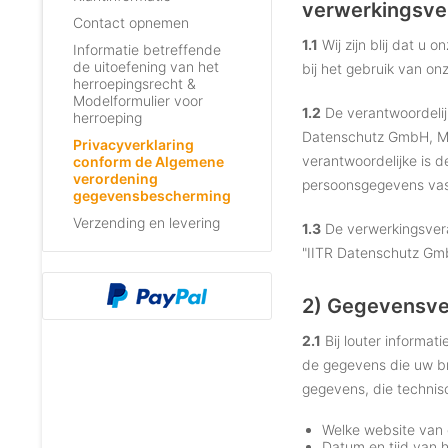
verwerkingsve
Contact opnemen
1.1
Wij zijn blij dat u
Informatie betreffende
de uitoefening van het
bij het gebruik van on
herroepingsrecht &
Modelformulier voor
1.2
De verantwoordelij
herroeping
Datenschutz GmbH, Mar
Privacyverklaring
verantwoordelijke is 
conform de Algemene
verordening
persoonsgegevens vast
gegevensbescherming
Verzending en levering
1.3
De verwerkingsvera
"IITR Datenschutz Gmb
2) Gegevensver
2.1
Bij louter informat
de gegevens die uw br
gegevens, die technis
Welke website van 
Datum en tijd van 