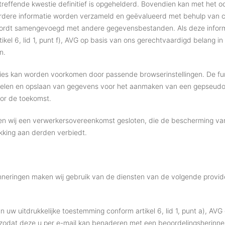
reffende kwestie definitief is opgehelderd. Bovendien kan met het 
erdere informatie worden verzameld en geëvalueerd met behulp van coo
 wordt samengevoegd met andere gegevensbestanden. Als deze informat
ikel 6, lid 1, punt f), AVG op basis van ons gerechtvaardigd belang i
n.
ies kan worden voorkomen door passende browserinstellingen. De func
melen en opslaan van gegevens voor het aanmaken van een gepseudonim
or de toekomst.
en wij een verwerkersovereenkomst gesloten, die de bescherming v
kking aan derden verbiedt.
nneringen maken wij gebruik van de diensten van de volgende provide
an uw uitdrukkelijke toestemming conform artikel 6, lid 1, punt a), 
 zodat deze u per e-mail kan benaderen met een beoordelingsherinner