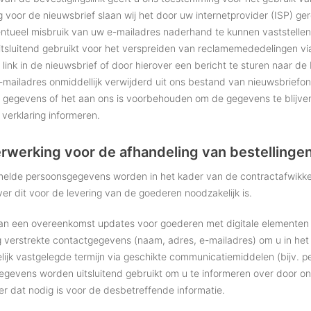
g voor de nieuwsbrief slaan wij het door uw internetprovider (ISP) ge
tueel misbruik van uw e-mailadres naderhand te kunnen vaststellen.
tsluitend gebruikt voor het verspreiden van reclamemededelingen via 
 link in de nieuwsbrief of door hierover een bericht te sturen naar
mailadres onmiddellijk verwijderd uit ons bestand van nieuwsbriefont
 gegevens of het aan ons is voorbehouden om de gegevens te blijven 
 verklaring informeren.
werking voor de afhandeling van bestellinge
lde persoonsgegevens worden in het kader van de contractafwikkelin
r dit voor de levering van de goederen noodzakelijk is.
van een overeenkomst updates voor goederen met digitale elementen o
g verstrekte contactgegevens (naam, adres, e-mailadres) om u in het ka
ijk vastgelegde termijn via geschikte communicatiemiddelen (bijv. pe
gevens worden uitsluitend gebruikt om u te informeren over door on
r dat nodig is voor de desbetreffende informatie.