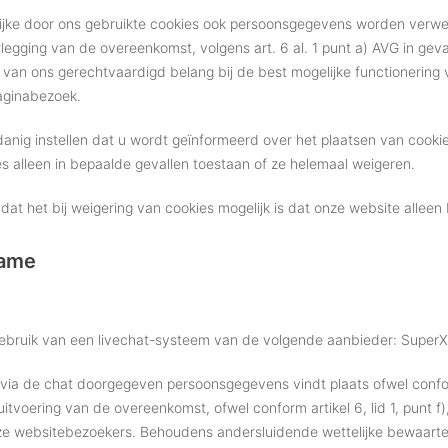
jke door ons gebruikte cookies ook persoonsgegevens worden verwerkt
legging van de overeenkomst, volgens art. 6 al. 1 punt a) AVG in geva
van ons gerechtvaardigd belang bij de best mogelijke functionering v
aginabezoek.
nig instellen dat u wordt geïnformeerd over het plaatsen van cookies
es alleen in bepaalde gevallen toestaan of ze helemaal weigeren.
at het bij weigering van cookies mogelijk is dat onze website alleen 
name
bruik van een livechat-systeem van de volgende aanbieder: SuperX 
ia de chat doorgegeven persoonsgegevens vindt plaats ofwel conform a
itvoering van de overeenkomst, ofwel conform artikel 6, lid 1, punt 
ze websitebezoekers. Behoudens andersluidende wettelijke bewaart