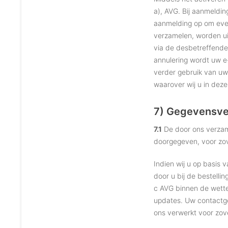
a), AVG. Bij aanmeldin
aanmelding op om even
verzamelen, worden ui
via de desbetreffende
annulering wordt uw e-
verder gebruik van uw
waarover wij u in deze
7) Gegevensver
7.1
De door ons verzame
doorgegeven, voor zove
Indien wij u op basis 
door u bij de bestellin
c AVG binnen de wettel
updates. Uw contactge
ons verwerkt voor zove