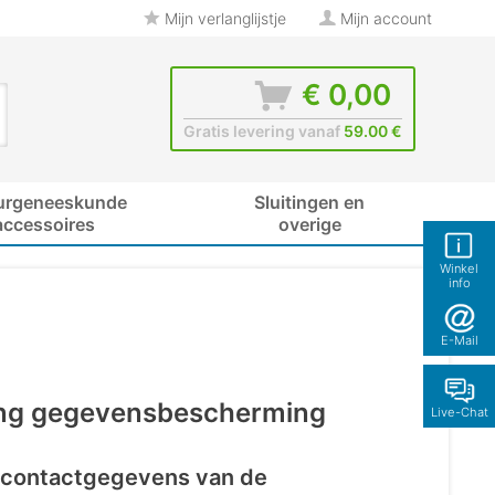
Mijn verlanglijstje
Mijn account
€ 0,00
Gratis levering vanaf
59.00 €
urgeneeskunde
Sluitingen en
accessoires
overige
Winkel
info
E-Mail
ing gegevensbescherming
Live-Chat
n contactgegevens van de