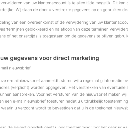
 verwijderen van uw klantenaccount is te allen tijde mogelijk. Dit k
delijke. Wij slaan de door u verstrekte gegevens op en gebruiken d
deling van een overeenkomst of de verwijdering van uw klantenacco
aartermijnen geblokkeerd en na afloop van deze termijnen verwijderd,
s of het onzerzijds is toegestaan om de gegevens te blijven gebruike
 uw gegevens voor direct marketing
mail nieuwsbrief
nze e-mailnieuwsbrief aanmeldt, sturen wij u regelmatig informatie 
adres (verplicht) worden opgegeven. Het verstrekken van eventuele aa
 kunnen aanspreken. Voor het versturen van de nieuwsbrief maken wij 
een een e-mailnieuwsbrief toesturen nadat u uitdrukkelijk toestemmi
l waarin u verzocht wordt te bevestigen dat u in de toekomst nieuws
van de bevestigingslink geeft u ons toestemming voor het gebruik va