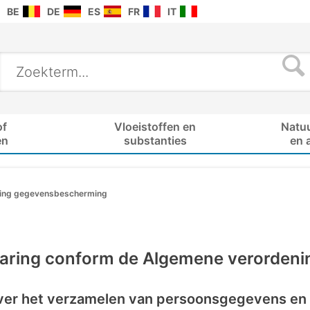
BE
DE
ES
FR
IT
of
Vloeistoffen en
Natu
en
substanties
en 
ning gegevensbescherming
laring conform de Algemene verorden
 over het verzamelen van persoonsgegevens e