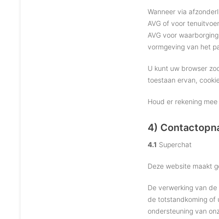
Wanneer via afzonderli
AVG of voor tenuitvoer
AVG voor waarborging 
vormgeving van het p
U kunt uw browser zoda
toestaan ervan, cooki
Houd er rekening mee d
4) Contactop
4.1
Superchat
Deze website maakt ge
De verwerking van de v
de totstandkoming of u
ondersteuning van on