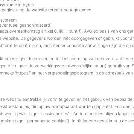
svolume in bytes
etpagina u op de website terecht bent gekomen
ssysteem
(eventueel geanonimiseerd)
aats overeenkomstig artikel 6, lid 1, punt f), AVG op basis van ons ger
nze website. De gegevens worden niet doorgegeven of gebruikt voor 
teraf te controleren, mochten er concrete aanwijzingen zijn die op 
t om veiligheidsredenen en ter bescherming van de overdracht van 
agen die u naar de verwerkingsverantwoordelijke stuurt) gebruik van 
nreeks 'https://’ en het vergrendelingspictogram in de adresbalk van
e website aantrekkelijk vorm te geven en het gebruik van bepaalde 
 tekstbestandjes, die op uw eindapparaat worden geplaatst. Een deel 
ch weer gewist (zgn. "sessiecookies"). Andere cookies blijven lange
te maken (zgn. "permanente cookies"). In dit laatste geval kunt u de o