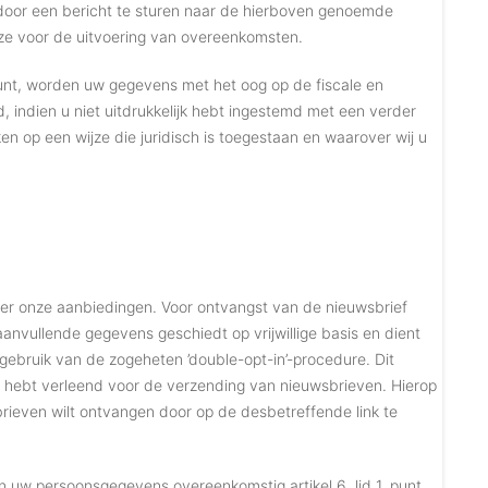
an door een bericht te sturen naar de hierboven genoemde
eze voor de uitvoering van overeenkomsten.
unt, worden uw gegevens met het oog op de fiscale en
 indien u niet uitdrukkelijk hebt ingestemd met een verder
n op een wijze die juridisch is toegestaan en waarover wij u
over onze aanbiedingen. Voor ontvangst van de nieuwsbrief
nvullende gegevens geschiedt op vrijwillige basis en dient
gebruik van de zogeheten ’double-opt-in’-procedure. Dit
ng hebt verleend voor de verzending van nieuwsbrieven. Hierop
brieven wilt ontvangen door op de desbetreffende link te
n uw persoonsgegevens overeenkomstig artikel 6, lid 1, punt