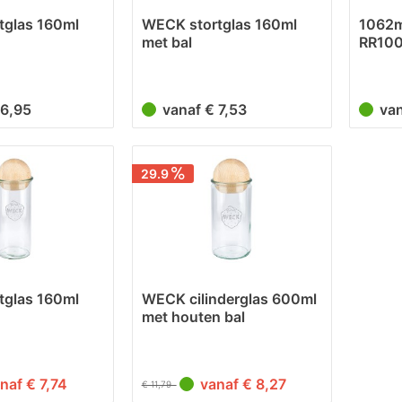
tglas 160ml
WECK stortglas 160ml
1062m
met bal
RR100
Buch
 6,95
vanaf € 7,53
va
29.9
tglas 160ml
WECK cilinderglas 600ml
met houten bal
naf € 7,74
vanaf € 8,27
€ 11,79