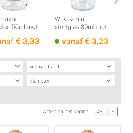
-mini
WECK-mini
WEC
glas 50ml met
stortglas 80ml met
14
en bal
houten bal
bal
anaf € 3,33
vanaf € 3,23
schroefdraad
RR60
(
9
)
diameter
RR80
(
5
)
67mm
(
1
)
RR100
(
8
)
68 mm
(
4
)
69,5 mm
(
1
)
Artikelen per pagina:
72 mm
(
1
)
79,5 mm
(
1
)