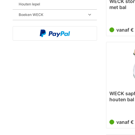
WECK stor
Houten lepel
met bal
Boeken WECK
vanaf €
WECK sapf
houten bal
vanaf €