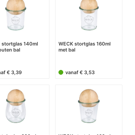
88mm
(
3
)
90,8mm
(
1
)
90mm
(
1
)
108mm
(
8
)
118mm
(
1
)
stortglas 140ml
WECK stortglas 160ml
outen bal
met bal
naf € 3,39
vanaf € 3,53