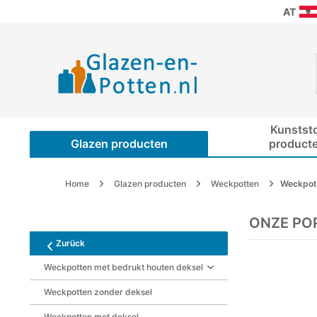
AT
Kunstst
Glazen producten
product
Home
Glazen producten
Weckpotten
Weckpott
ONZE PO
Zurück
Weckpotten met bedrukt houten deksel
Weckpotten zonder deksel
Weckpotten met deksel