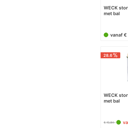
WECK stor
met bal
vanaf €
28.6
WECK stor
met bal
va
€ 10,84