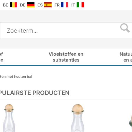
BE
DE
ES
FR
IT
of
Vloeistoffen en
Natu
en
substanties
en 
en met houten bal
PULAIRSTE PRODUCTEN