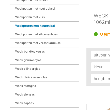
Weckpotten met hout deksel
WECK s
Weckpotten met kurk
1062ml
Weckpotten met houten bal
bal
van
Weckpotten met siliconenhoes
Weckpotten met vershouddeksel
Weck bundtcakeglas
uitvoeri
Weck gourmetglas
cili
kleur
Weck cilinderglas
mini
Weck delicatessenglas
held
hoogte m
sapf
sier
Weck stortglas
70 
Stor
Weck sierglas
80 
tulp
84
Weck sapfles
96 