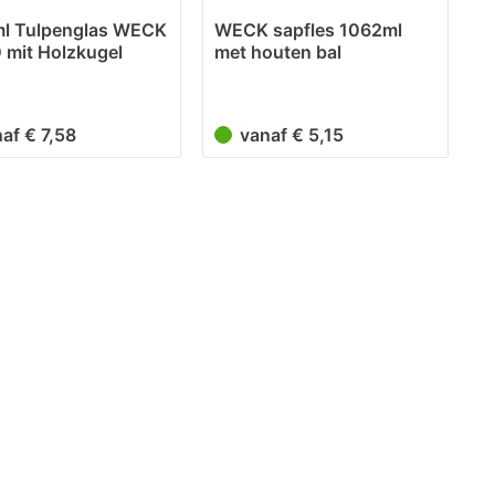
l Tulpenglas WECK
WECK sapfles 1062ml
 mit Holzkugel
met houten bal
e
naf € 7,58
vanaf € 5,15