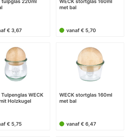
tulpglas 220ml
WECK stortglas 160ml
l
met bal
naf € 3,67
vanaf € 5,70
 Tulpenglas WECK
WECK stortglas 160ml
mit Holzkugel
met bal
e
naf € 5,75
vanaf € 6,47