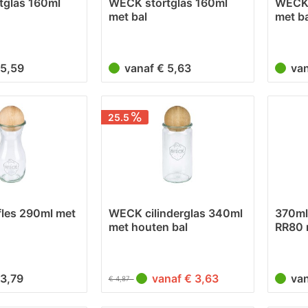
tglas 160ml
WECK stortglas 160ml
WECK 
met bal
met ba
 5,59
vanaf € 5,63
va
25.5
les 290ml met
WECK cilinderglas 340ml
370ml
met houten bal
RR80 
Buch
 3,79
vanaf € 3,63
va
€ 4,87