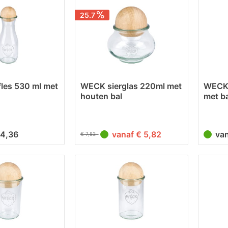
25.7
les 530 ml met
WECK sierglas 220ml met
WECK 
houten bal
met ba
€ 4,36
vanaf € 5,82
va
€ 7,83