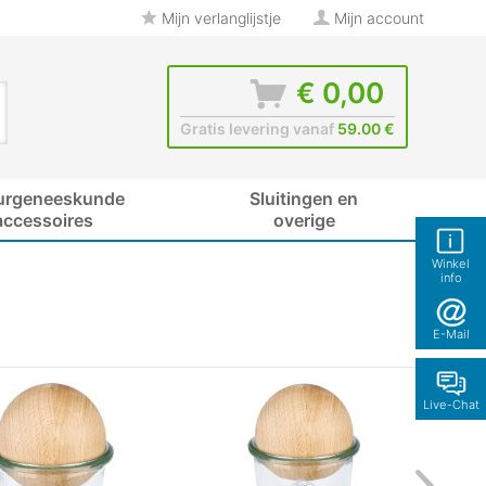
Mijn verlanglijstje
Mijn account
€ 0,00
Gratis levering vanaf
59.00 €
urgeneeskunde
Sluitingen en
accessoires
overige
Winkel
info
E-Mail
Live-Chat