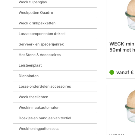
Weck tulpenglas
103
Weckpotten Quadro
104
113
Weck drinkpakketten
133
Losse componenten deksel
135
WECK-mini 
Serveer- en specerijenrek
137
50ml met h
148
Hot Stone & Accessoires
166
Leisteenplaat
170
vanaf €
Dienbladen
173
210
Losse onderdelen accessoires
217
Weck theelichten
233
Weckinmaakautomaten
273
289
Doekjes en bandjes van textiel
318
Weckhoningpotten sets