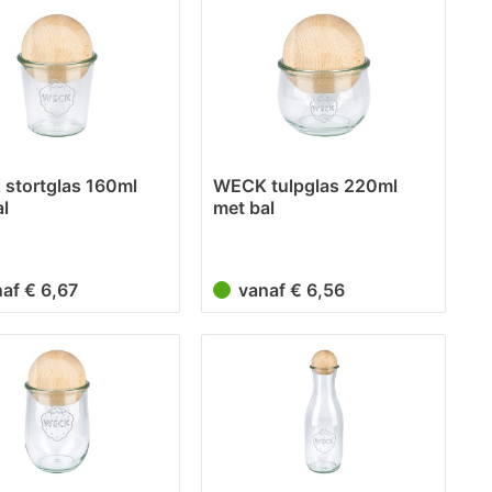
stortglas 160ml
WECK tulpglas 220ml
l
met bal
naf € 6,67
vanaf € 6,56