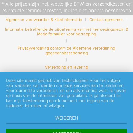
* Alle prijzen zijn incl. wettelijke BTW en
verzendkosten
en
eventuele rembourskosten, indien niet anders beschreven
Algemene voorwaarden & Klantinformatie
Contact opnemen
Informatie betreffende de uitoefening van het herroepingsrecht &
Modelformulier voor herroeping
Privacyverklaring conform de Algemene verordening
gegevensbescherming
Verzending en levering
Deze site maakt gebruik van technologieën voor het volgen
van websites van derden om onze services aan te bieden en
voortdurend te verbeteren, en om advertenties weer te geven
op basis van de interesses van gebruikers. Ik ga akkoord en
kan mijn toestemming op elk moment met ingang van de
toekomst intrekken of wijzigen.
WEIGEREN