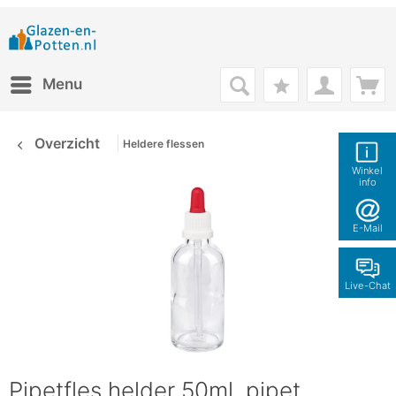
Menu
Overzicht
Heldere flessen
Winkel
info
E-Mail
Live-Chat
Pipetfles helder 50ml, pipet