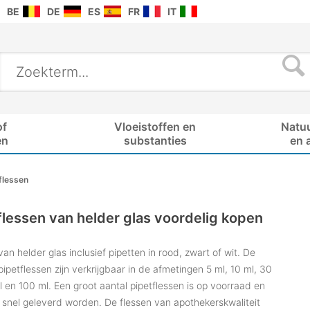
BE
DE
ES
FR
IT
of
Vloeistoffen en
Natu
en
substanties
en 
flessen
flessen van helder glas voordelig kopen
van helder glas inclusief pipetten in rood, zwart of wit. De
pipetflessen zijn verkrijgbaar in de afmetingen 5 ml, 10 ml, 30
l en 100 ml. Een groot aantal pipetflessen is op voorraad en
 snel geleverd worden. De flessen van apothekerskwaliteit