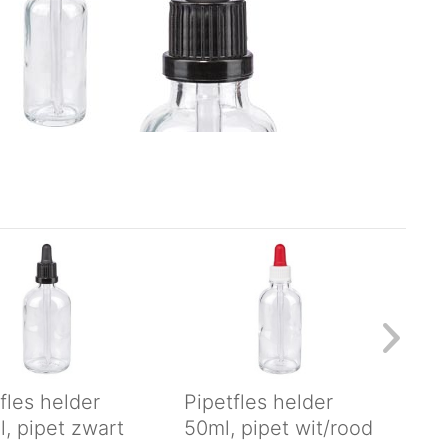
fles helder
Pipetfles helder
Pip
, pipet zwart
50ml, pipet wit/rood
10m