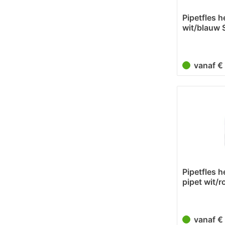
Pipetfles h
wit/blauw 
vanaf 
Pipetfles h
pipet wit/
vanaf €