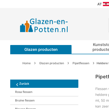
AT
Kunstst
Glazen producten
product
Home
Glazen producten
Pipetflessen
Heldere 
Pipet
Zurück
Flessen 
Rosa flessen
heldere 
ml, 50 m
Bruine flessen
kan zeer
Blauwe flessen