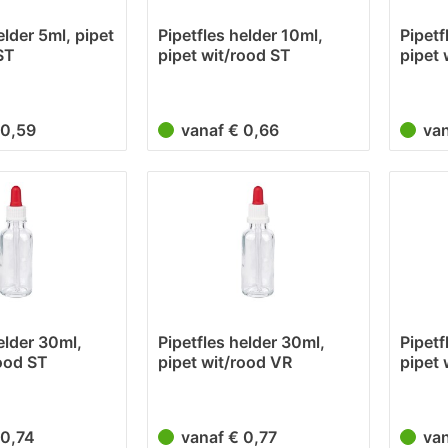
elder 5ml, pipet
Pipetfles helder 10ml,
Pipetf
ST
pipet wit/rood ST
pipet 
€ 0,59
vanaf € 0,66
va
elder 30ml,
Pipetfles helder 30ml,
Pipetf
rood ST
pipet wit/rood VR
pipet 
 0,74
vanaf € 0,77
va