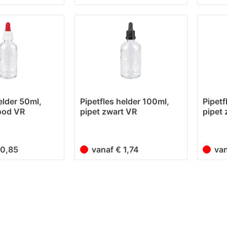
elder 50ml,
Pipetfles helder 100ml,
Pipetf
rood VR
pipet zwart VR
pipet
€ 0,85
vanaf € 1,74
va