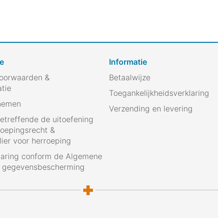
e
Informatie
oorwaarden &
Betaalwijze
atie
Toegankelijkheidsverklaring
nemen
Verzending en levering
betreffende de uitoefening
roepingsrecht &
ier voor herroeping
laring conform de Algemene
g gegevensbescherming