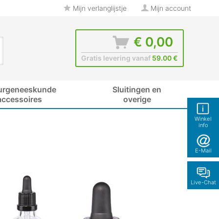
Mijn verlanglijstje
Mijn account
€ 0,00
Gratis levering vanaf
59.00 €
urgeneeskunde
Sluitingen en
accessoires
overige
Winkel
info
E-Mail
Live-Chat