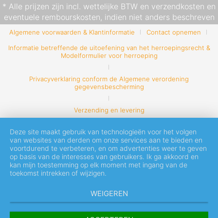
* Alle prijzen zijn incl. wettelijke BTW en
verzendkosten
en
eventuele rembourskosten, indien niet anders beschreven
Algemene voorwaarden & Klantinformatie
Contact opnemen
Informatie betreffende de uitoefening van het herroepingsrecht &
Modelformulier voor herroeping
Privacyverklaring conform de Algemene verordening
gegevensbescherming
Verzending en levering
Deze site maakt gebruik van technologieën voor het volgen
van websites van derden om onze services aan te bieden en
voortdurend te verbeteren, en om advertenties weer te geven
op basis van de interesses van gebruikers. Ik ga akkoord en
kan mijn toestemming op elk moment met ingang van de
toekomst intrekken of wijzigen.
WEIGEREN