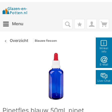
Menu
Overzicht
Blauwe flessen
Winkel
info
E-Mail
Live-Chat
Pipetfles blauw 50ml, pipet