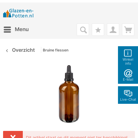
Menu
Overzicht
Bruine flessen
Winkel
info
E-Mail
Live-Chat
Dit artikel staat op dit moment niet ter beschikking!