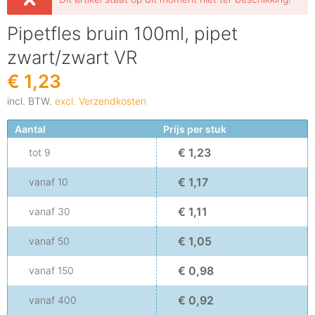
Pipetfles bruin 100ml, pipet
zwart/zwart VR
€ 1,23
incl. BTW.
excl. Verzendkosten
Aantal
Prijs per stuk
€ 1,23
tot
9
€ 1,17
vanaf
10
€ 1,11
vanaf
30
€ 1,05
vanaf
50
€ 0,98
vanaf
150
€ 0,92
vanaf
400