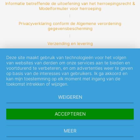
Informatie betreffende de uitoefening van het herroepingsrecht &
Modelformulier voor herroeping
Privacyverklaring conform de Algemene verordening
gegevensbescherming
Verzending en levering
Deze site maakt gebruik van technologieën voor het volgen
van websites van derden om onze services aan te bieden en
voortdurend te verbeteren, en om advertenties weer te geven
op basis van de interesses van gebruikers. Ik ga akkoord en
kan mijn toestemming op elk moment met ingang van de
toekomst intrekken of wijzigen.
WEIGEREN
ACCEPTEREN
MEER