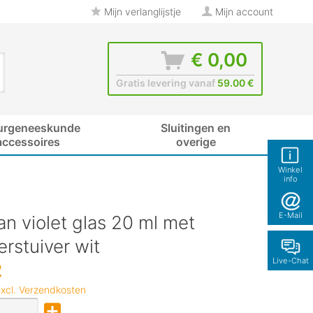
Mijn verlanglijstje
Mijn account
€ 0,00
Gratis levering vanaf
59.00 €
urgeneeskunde
Sluitingen en
accessoires
overige
Winkel
info
E-Mail
an violet glas 20 ml met
rstuiver wit
Live-Chat
2
xcl. Verzendkosten