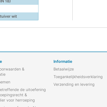
IN 18)
uiver wit
e
Informatie
oorwaarden &
Betaalwijze
atie
Toegankelijkheidsverklaring
nemen
Verzending en levering
betreffende de uitoefening
roepingsrecht &
ier voor herroeping