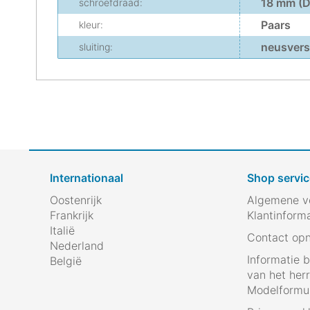
18 mm (D
schroefdraad:
Paars
kleur:
neusverst
sluiting:
Internationaal
Shop servic
Oostenrijk
Algemene v
Frankrijk
Klantinform
Italië
Contact op
Nederland
Informatie 
België
van het her
Modelformul