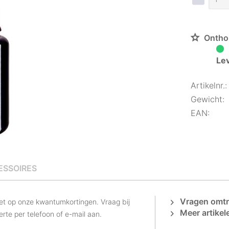
Ontho
Lev
Artikelnr.:
Gewicht:
EAN:
ESSOIRES
Vragen omtre
Let op onze kwantumkortingen. Vraag bij
Meer artikel
rte per telefoon of e-mail aan.