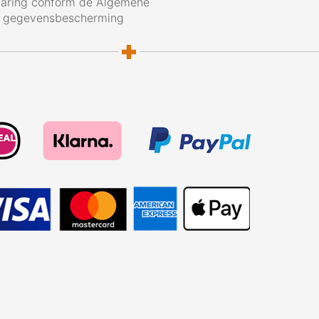
laring conform de Algemene
g gegevensbescherming