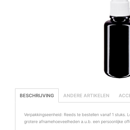
BESCHRIJVING
ANDERE ARTIKELEN
ACC
Verpakkingseenheid: Reeds te bestellen vanaf 1 stuks. 
grotere afnamehoeveelheden a.u.b. een persoonlijke offe