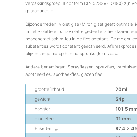
verpakkingsgroep III conform DIN 52339-TO180) zijn v
geproduceerd.
Bijzonderheden: Violet glas (Miron glas) geeft optimale 
In het violette en ultraviolette gedeelte is het daarent
hoogenergetisch milieu in de fles ontstaat. De molecule
substanties wordt constant geactiveerd. Afbraakproces
blijven lange tijd op hun oorspronkelijke niveau.
Andere benamingen: Sprayflessen, sprayfles, verstuiverf
apotheekfles, apotheekfles, glazen fles
20ml
grootte/inhoud:
54g
gewicht:
101,5 m
hoogte:
31 mm
diameter:
97,4 x 4
Etikettering: