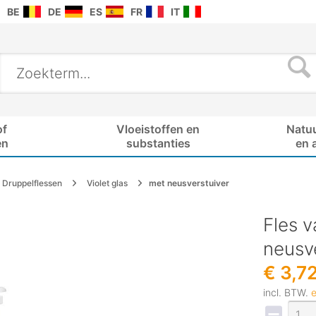
BE
DE
ES
FR
IT
of
Vloeistoffen en
Natu
en
substanties
en 
Druppelflessen
Violet glas
met neusverstuiver
Fles v
neusve
€ 3,7
incl. BTW.
e