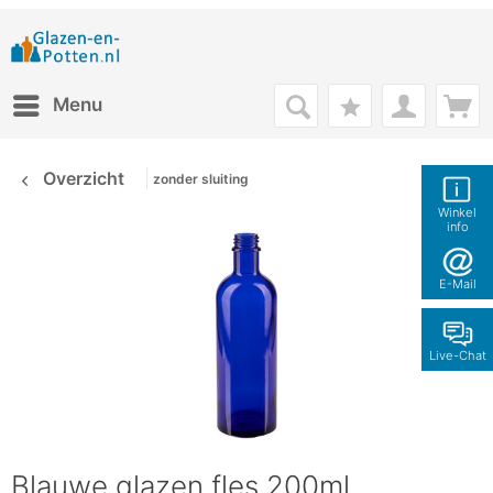
Menu
Overzicht
zonder sluiting
Winkel
info
E-Mail
Live-Chat
Blauwe glazen fles 200ml