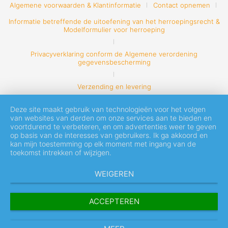
Algemene voorwaarden & Klantinformatie
Contact opnemen
Informatie betreffende de uitoefening van het herroepingsrecht &
Modelformulier voor herroeping
Privacyverklaring conform de Algemene verordening
gegevensbescherming
Verzending en levering
Deze site maakt gebruik van technologieën voor het volgen
van websites van derden om onze services aan te bieden en
voortdurend te verbeteren, en om advertenties weer te geven
op basis van de interesses van gebruikers. Ik ga akkoord en
kan mijn toestemming op elk moment met ingang van de
toekomst intrekken of wijzigen.
WEIGEREN
ACCEPTEREN