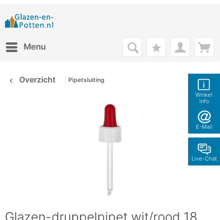
Menu
Overzicht
Pipetsluiting
Winkel
info
E-Mail
Live-Chat
Glazen-druppelpipet wit/rood 18