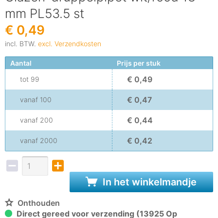
mm PL53.5 st
€ 0,49
incl. BTW.
excl. Verzendkosten
Aantal
Prijs per stuk
€ 0,49
tot
99
€ 0,47
vanaf
100
€ 0,44
vanaf
200
€ 0,42
vanaf
2000
In het winkelmandje
Onthouden
Direct gereed voor verzending (13925 Op