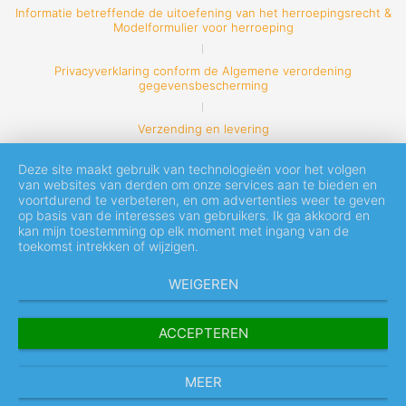
Informatie betreffende de uitoefening van het herroepingsrecht &
Modelformulier voor herroeping
Privacyverklaring conform de Algemene verordening
gegevensbescherming
Verzending en levering
Deze site maakt gebruik van technologieën voor het volgen
van websites van derden om onze services aan te bieden en
voortdurend te verbeteren, en om advertenties weer te geven
op basis van de interesses van gebruikers. Ik ga akkoord en
kan mijn toestemming op elk moment met ingang van de
toekomst intrekken of wijzigen.
WEIGEREN
ACCEPTEREN
MEER