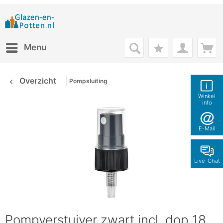
Menu
Overzicht
Pompsluiting
Winkel
info
E-Mail
Live-Chat
Pompverstuiver zwart incl. dop 18