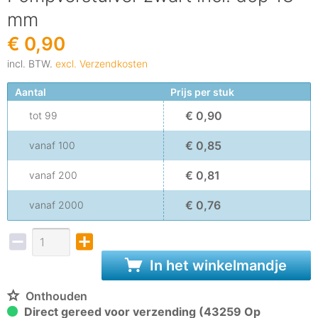
mm
€ 0,90
incl. BTW.
excl. Verzendkosten
Aantal
Prijs per stuk
€ 0,90
tot
99
€ 0,85
vanaf
100
€ 0,81
vanaf
200
€ 0,76
vanaf
2000
In het winkelmandje
Onthouden
Direct gereed voor verzending (43259 Op