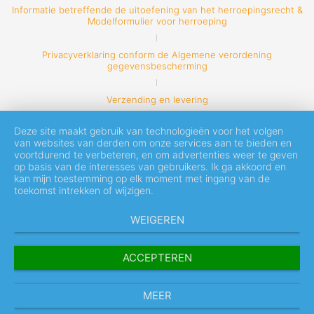
Informatie betreffende de uitoefening van het herroepingsrecht &
Modelformulier voor herroeping
Privacyverklaring conform de Algemene verordening
gegevensbescherming
Verzending en levering
Deze site maakt gebruik van technologieën voor het volgen
van websites van derden om onze services aan te bieden en
voortdurend te verbeteren, en om advertenties weer te geven
op basis van de interesses van gebruikers. Ik ga akkoord en
kan mijn toestemming op elk moment met ingang van de
toekomst intrekken of wijzigen.
WEIGEREN
ACCEPTEREN
MEER