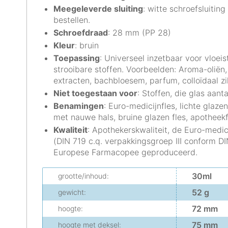
Meegeleverde sluiting
: witte schroefsluiting
bestellen.
Schroefdraad
: 28 mm (PP 28)
Kleur
: bruin
Toepassing
: Universeel inzetbaar voor vloei
strooibare stoffen. Voorbeelden: Aroma-oliën, 
extracten, bachbloesem, parfum, colloïdaal zil
Niet toegestaan voor
: Stoffen, die glas aant
Benamingen
: Euro-medicijnfles, lichte glazen 
met nauwe hals, bruine glazen fles, apotheekf
Kwaliteit
: Apothekerskwaliteit, de Euro-medic
(DIN 719 c.q. verpakkingsgroep III conform D
Europese Farmacopee geproduceerd.
30ml
grootte/inhoud:
52 g
gewicht:
72 mm
hoogte:
75 mm
hoogte met deksel: