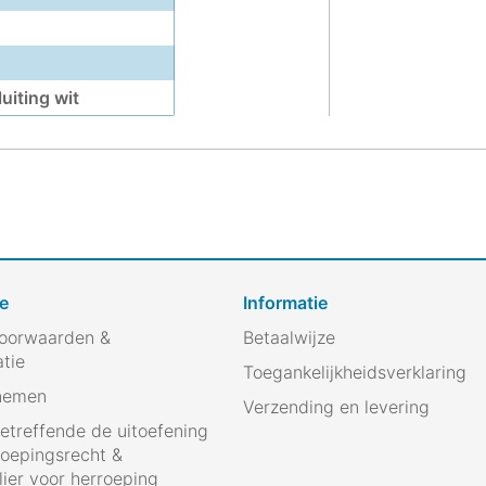
uiting wit
e
Informatie
oorwaarden &
Betaalwijze
atie
Toegankelijkheidsverklaring
nemen
Verzending en levering
betreffende de uitoefening
roepingsrecht &
ier voor herroeping