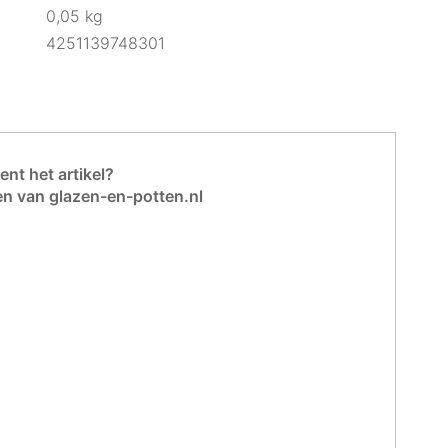
0,05 kg
4251139748301
nt het artikel?
en van glazen-en-potten.nl