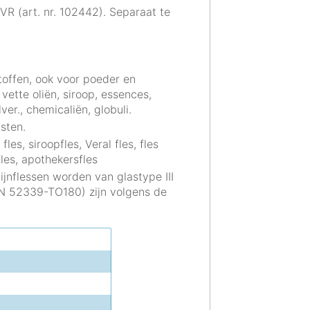
 VR (art. nr. 102442). Separaat te
stoffen, ook voor poeder en
vette oliën, siroop, essences,
ver., chemicaliën, globuli.
asten.
fles, siroopfles, Veral fles, fles
les, apothekersfles
ijnflessen worden van glastype III
IN 52339-TO180) zijn volgens de