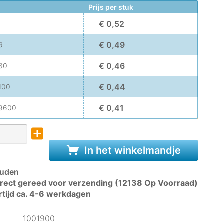
Prijs per stuk
€ 0,52
€ 0,49
6
€ 0,46
30
€ 0,44
100
€ 0,41
9600
In het winkelmandje
uden
rect gereed voor verzending (12138 Op Voorraad)
rtijd ca. 4-6 werkdagen
1001900