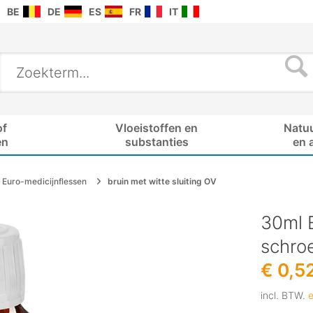
BE
DE
ES
FR
IT
of
Vloeistoffen en
Natu
en
substanties
en 
Euro-medicijnflessen
bruin met witte sluiting OV
30ml E
schroe
€ 0,5
incl. BTW.
e