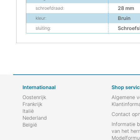
28 mm
schroefdraad:
Bruin
kleur:
Schroefsl
sluiting:
Internationaal
Shop servic
Oostenrijk
Algemene v
Frankrijk
Klantinform
Italië
Contact op
Nederland
Informatie 
België
van het her
Modelformul