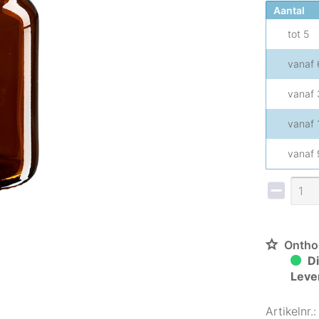
Aantal
tot
5
vanaf
vanaf
vanaf
vanaf
Ontho
Di
Leve
Artikelnr.: