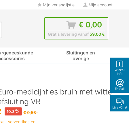
Mijn verlanglijstje
Mijn account
€ 0,00
Gratis levering vanaf
59.00 €
urgeneeskunde
Sluitingen en
accessoires
overige
Winkel
info
E-Mail
uro-medicijnfles bruin met witte
fsluiting VR
Live-Chat
2
10.3
€ 0,58
xcl. Verzendkosten