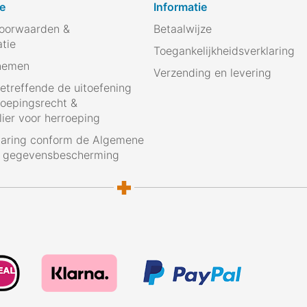
e
Informatie
oorwaarden &
Betaalwijze
atie
Toegankelijkheidsverklaring
nemen
Verzending en levering
betreffende de uitoefening
roepingsrecht &
ier voor herroeping
laring conform de Algemene
g gegevensbescherming