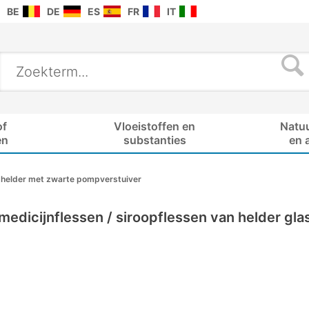
BE
DE
ES
FR
IT
of
Vloeistoffen en
Natu
en
substanties
en 
helder met zwarte pompverstuiver
medicijnflessen / siroopflessen van helder gl