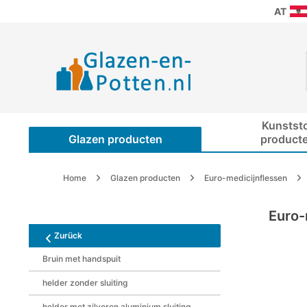
AT
Kunstst
Glazen producten
product
Home
Glazen producten
Euro-medicijnflessen
Euro-
Zurück
Bruin met handspuit
helder zonder sluiting
helder met zilveren aluminium sluiting