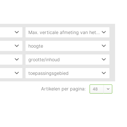
Max. verticale afmeting van het label
241 x 80 mm (B x H)
(
1
)
hoogte
175mm
(
1
)
grootte/inhoud
500ml
(
1
)
toepassingsgebied
241,9 mm
(
1
)
Artikelen per pagina: