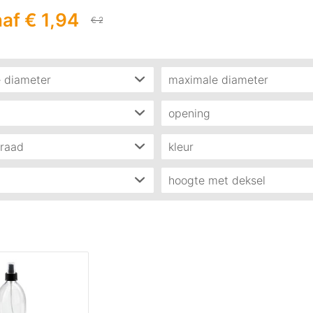
rte...
af € 1,94
€ 2,66
 diameter
maximale diameter
mm
(
1
)
77 mm
(
1
)
opening
 g
(
1
)
21 mm
(
1
)
draad
kleur
mm
(
1
)
helder (wit)
(
1
)
hoogte met deksel
verstuiver zwart
(
1
)
203 mm
(
1
)