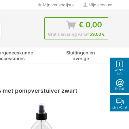
Mijn verlanglijstje
Mijn account
€ 0,00
Gratis levering vanaf
59.00 €
urgeneeskunde
Sluitingen en
accessoires
overige
Winkel
info
E-Mail
as met pompverstuiver zwart
Live-Chat