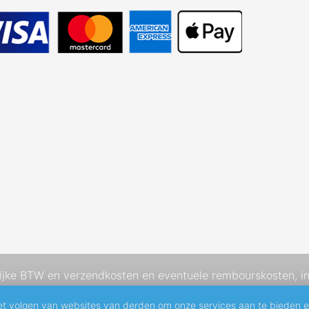
elijke BTW en
verzendkosten
en eventuele rembourskosten, in
et volgen van websites van derden om onze services aan te bieden 