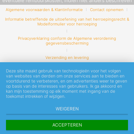
eventuele rembourskosten, indien niet anders beschreven
Algemene voorwaarden & Klantinformatie
Contact opnemen
Informatie betreffende de uitoefening van het herroepingsrecht &
Modelformulier voor herroeping
Privacyverklaring conform de Algemene verordening
gegevensbescherming
Verzending en levering
Deze site maakt gebruik van technologieën voor het volgen
van websites van derden om onze services aan te bieden en
voortdurend te verbeteren, en om advertenties weer te geven
op basis van de interesses van gebruikers. Ik ga akkoord en
kan mijn toestemming op elk moment met ingang van de
toekomst intrekken of wijzigen.
WEIGEREN
ACCEPTEREN