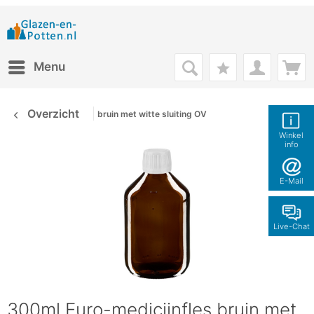
Menu
Overzicht
bruin met witte sluiting OV
Winkel
info
E-Mail
Live-Chat
300ml Euro-medicijnfles bruin met