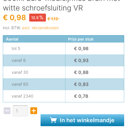
witte schroefsluiting VR
€ 0,98
12.5
€ 1,12
incl. BTW.
excl. Verzendkosten
Aantal
Prijs per stuk
€ 0,98
tot
5
€ 0,93
vanaf
6
€ 0,88
vanaf
30
€ 0,83
vanaf
60
€ 0,78
vanaf
2340
In het winkelmandje