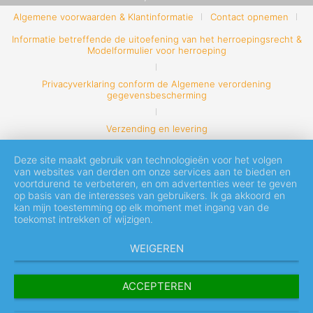
Algemene voorwaarden & Klantinformatie
Contact opnemen
Informatie betreffende de uitoefening van het herroepingsrecht &
Modelformulier voor herroeping
Privacyverklaring conform de Algemene verordening
gegevensbescherming
Verzending en levering
Deze site maakt gebruik van technologieën voor het volgen
van websites van derden om onze services aan te bieden en
voortdurend te verbeteren, en om advertenties weer te geven
op basis van de interesses van gebruikers. Ik ga akkoord en
kan mijn toestemming op elk moment met ingang van de
toekomst intrekken of wijzigen.
WEIGEREN
ACCEPTEREN