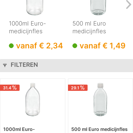
1000ml Euro-
500 ml Euro
medicijnfles
medicijnfles
helder met witte...
helder met witte...
vanaf € 2,34
vanaf € 1,49
€ 3,41
€
FILTEREN
31.4
29.1
1000ml Euro-
500 ml Euro medicijnfles