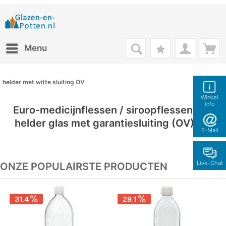
Menu
helder met witte sluiting OV
Winkel
info
Euro-medicijnflessen / siroopflessen van
helder glas met garantiesluiting (OV) wit
E-Mail
Live-Chat
ONZE POPULAIRSTE PRODUCTEN
31.4
29.1