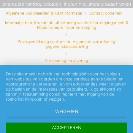
eventuele rembourskosten, indien niet anders beschreven
Algemene voorwaarden & Klantinformatie
Contact opnemen
Informatie betreffende de uitoefening van het herroepingsrecht &
Modelformulier voor herroeping
Privacyverklaring conform de Algemene verordening
gegevensbescherming
Verzending en levering
Deze site maakt gebruik van technologieën voor het volgen
van websites van derden om onze services aan te bieden en
voortdurend te verbeteren, en om advertenties weer te geven
op basis van de interesses van gebruikers. Ik ga akkoord en
kan mijn toestemming op elk moment met ingang van de
toekomst intrekken of wijzigen.
WEIGEREN
ACCEPTEREN