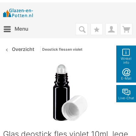
Menu
Overzicht
Deostick flessen violet
Winkel
info
E-Mail
Live-Chat
Glas deostick fles violet 10ml, lege