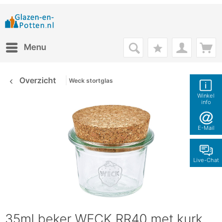
Menu
Overzicht
Weck stortglas
Winkel
info
E-Mail
Live-Chat
35ml beker WECK RR40 met kurk