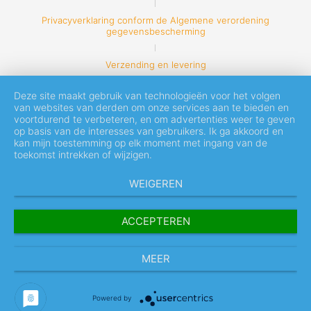
Privacyverklaring conform de Algemene verordening
gegevensbescherming
Verzending en levering
Deze site maakt gebruik van technologieën voor het volgen
van websites van derden om onze services aan te bieden en
voortdurend te verbeteren, en om advertenties weer te geven
op basis van de interesses van gebruikers. Ik ga akkoord en
kan mijn toestemming op elk moment met ingang van de
toekomst intrekken of wijzigen.
WEIGEREN
ACCEPTEREN
MEER
Powered by