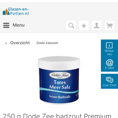
Menu
Overzicht
Dode zeezout
Winkel
info
E-Mail
Live-Chat
250 g Dode Zee badzout Premium