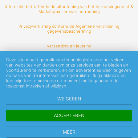
Informatie betreffende de uitoefening van het herroepingsrecht &
Modelformulier voor herroeping
Privacyverklaring conform de Algemene verordening
gegevensbescherming
Verzending en levering
Deze site maakt gebruik van technologieën voor het volgen
van websites van derden om onze services aan te bieden en
voortdurend te verbeteren, en om advertenties weer te geven
op basis van de interesses van gebruikers. Ik ga akkoord en
kan mijn toestemming op elk moment met ingang van de
toekomst intrekken of wijzigen.
WEIGEREN
ACCEPTEREN
MEER