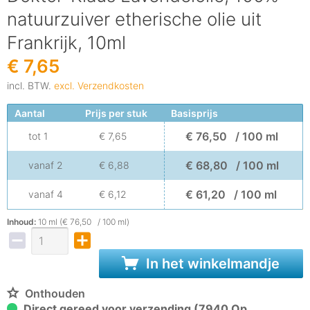
natuurzuiver etherische olie uit
Frankrijk, 10ml
€ 7,65
incl. BTW.
excl. Verzendkosten
Aantal
Prijs per stuk
Basisprijs
€ 76,50 / 100 ml
tot
1
€ 7,65
€ 68,80 / 100 ml
vanaf
2
€ 6,88
€ 61,20 / 100 ml
vanaf
4
€ 6,12
Inhoud:
10 ml (€ 76,50 / 100 ml)
In het winkelmandje
Onthouden
Direct gereed voor verzending (7940 Op