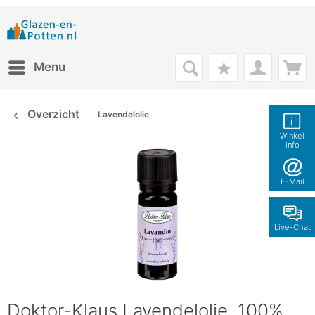
Menu
Overzicht
Lavendelolie
Winkel
info
E-Mail
Live-Chat
Doktor-Klaus Lavendelolie, 100%