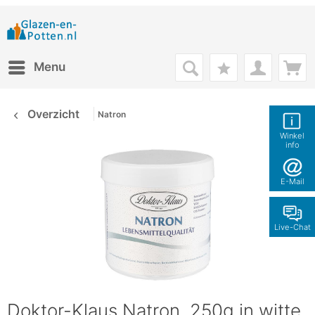
Menu
Overzicht
Natron
Winkel
info
E-Mail
Live-Chat
Doktor-Klaus Natron, 250g in witte