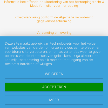
Informatie betreffende de uitoefening van het herroepingsrecht &
Modelformulier voor herroeping
Privacyverklaring conform de Algemene verordening
gegevensbescherming
Verzending en levering
Deze site maakt gebruik van technologieën voor het volgen
van websites van derden om onze services aan te bieden en
voortdurend te verbeteren, en om advertenties weer te geven
op basis van de interesses van gebruikers. Ik ga akkoord en
kan mijn toestemming op elk moment met ingang van de
toekomst intrekken of wijzigen.
WEIGEREN
ACCEPTEREN
MEER