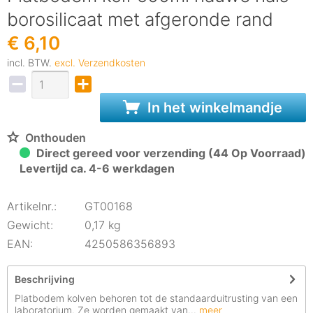
borosilicaat met afgeronde rand
€ 6,10
incl. BTW.
excl. Verzendkosten
In het winkelmandje
Onthouden
Direct gereed voor verzending (44 Op Voorraad)
Levertijd ca. 4-6 werkdagen
Artikelnr.:
GT00168
Gewicht:
0,17 kg
EAN:
4250586356893
Beschrijving
Platbodem kolven behoren tot de standaarduitrusting van een
laboratorium. Ze worden gemaakt van...
meer