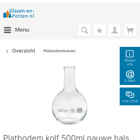
Menu
Overzicht
Platbodemkolven
Winkel
info
E-Mail
Live-Chat
Platbodem kolf 500ml nauwe hals