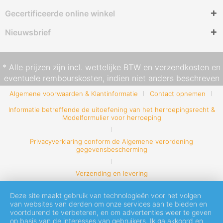
Gecertificeerde online winkel
Nieuwsbrief
* Alle prijzen zijn incl. wettelijke BTW en
verzendkosten
en
eventuele rembourskosten, indien niet anders beschreven
Algemene voorwaarden & Klantinformatie
Contact opnemen
Informatie betreffende de uitoefening van het herroepingsrecht &
Modelformulier voor herroeping
Privacyverklaring conform de Algemene verordening
gegevensbescherming
Verzending en levering
Deze site maakt gebruik van technologieën voor het volgen
van websites van derden om onze services aan te bieden en
voortdurend te verbeteren, en om advertenties weer te geven
op basis van de interesses van gebruikers. Ik ga akkoord en