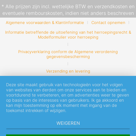
* Alle prijzen zijn incl. wettelijke BTW en
verzendkosten
en
eventuele rembourskosten, indien niet anders beschreven
Algemene voorwaarden & Klantinformatie
Contact opnemen
Informatie betreffende de uitoefening van het herroepingsrecht &
Modelformulier voor herroeping
Privacyverklaring conform de Algemene verordening
gegevensbescherming
Verzending en levering
Deze site maakt gebruik van technologieën voor het volgen
van websites van derden om onze services aan te bieden en
voortdurend te verbeteren, en om advertenties weer te geven
op basis van de interesses van gebruikers. Ik ga akkoord en
kan mijn toestemming op elk moment met ingang van de
toekomst intrekken of wijzigen.
WEIGEREN