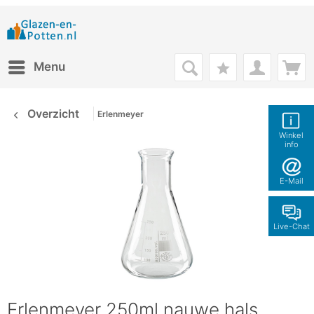
Menu
Overzicht
Erlenmeyer
Winkel
info
E-Mail
Live-Chat
Erlenmeyer 250ml nauwe hals