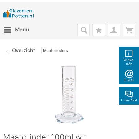
Menu
Overzicht
Maatcilinders
Winkel
info
E-Mail
Live-Chat
Maatcilinder 100ml wit