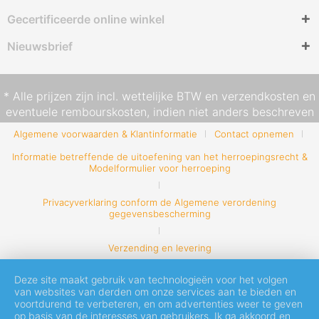
Gecertificeerde online winkel
Nieuwsbrief
* Alle prijzen zijn incl. wettelijke BTW en
verzendkosten
en
eventuele rembourskosten, indien niet anders beschreven
Algemene voorwaarden & Klantinformatie
Contact opnemen
Informatie betreffende de uitoefening van het herroepingsrecht &
Modelformulier voor herroeping
Privacyverklaring conform de Algemene verordening
gegevensbescherming
Verzending en levering
Deze site maakt gebruik van technologieën voor het volgen
van websites van derden om onze services aan te bieden en
voortdurend te verbeteren, en om advertenties weer te geven
op basis van de interesses van gebruikers. Ik ga akkoord en