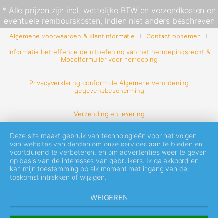
* Alle prijzen zijn incl. wettelijke BTW en
verzendkosten
en
eventuele rembourskosten, indien niet anders beschreven
Algemene voorwaarden & Klantinformatie
Contact opnemen
Informatie betreffende de uitoefening van het herroepingsrecht &
Modelformulier voor herroeping
Privacyverklaring conform de Algemene verordening
gegevensbescherming
Verzending en levering
Deze site maakt gebruik van technologieën voor het volgen
van websites van derden om onze services aan te bieden en
voortdurend te verbeteren, en om advertenties weer te geven
op basis van de interesses van gebruikers. Ik ga akkoord en
kan mijn toestemming op elk moment met ingang van de
toekomst intrekken of wijzigen.
WEIGEREN