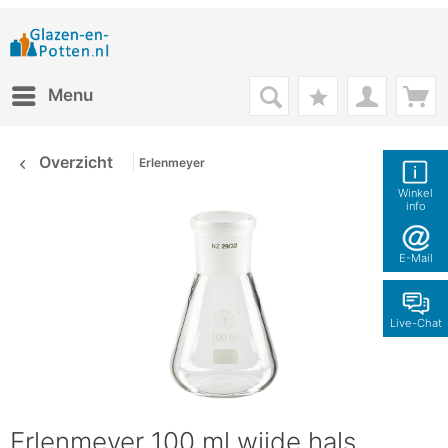
Menu
Overzicht
Erlenmeyer
Winkel
info
E-Mail
Live-Chat
Erlenmeyer 100 ml wijde hals