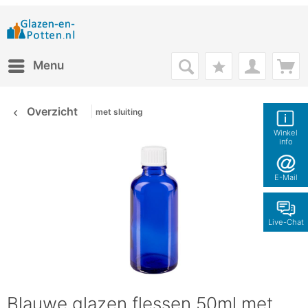
Menu
Overzicht
met sluiting
Winkel
info
E-Mail
Live-Chat
Blauwe glazen flessen 50ml met