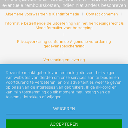
eventuele rembourskosten, indien niet anders beschreven
Algemene voorwaarden & Klantinformatie
Contact opnemen
Informatie betreffende de uitoefening van het herroepingsrecht &
Modelformulier voor herroeping
Privacyverklaring conform de Algemene verordening
gegevensbescherming
Verzending en levering
Deze site maakt gebruik van technologieën voor het volgen
van websites van derden om onze services aan te bieden en
voortdurend te verbeteren, en om advertenties weer te geven
op basis van de interesses van gebruikers. Ik ga akkoord en
kan mijn toestemming op elk moment met ingang van de
toekomst intrekken of wijzigen.
WEIGEREN
ACCEPTEREN