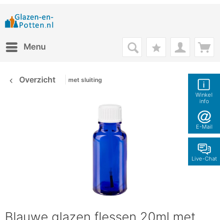
Menu
Overzicht
met sluiting
Winkel
info
E-Mail
Live-Chat
Blauwe glazen flessen 20ml met