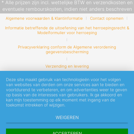
* Alle prijzen zijn incl. wettelijke BTW en
verzendkosten
en
eventuele rembourskosten, indien niet anders beschreven
Algemene voorwaarden & Klantinformatie
Contact opnemen
Informatie betreffende de uitoefening van het herroepingsrecht &
Modelformulier voor herroeping
Privacyverklaring conform de Algemene verordening
gegevensbescherming
Verzending en levering
Deze site maakt gebruik van technologieën voor het volgen
van websites van derden om onze services aan te bieden en
voortdurend te verbeteren, en om advertenties weer te geven
op basis van de interesses van gebruikers. Ik ga akkoord en
kan mijn toestemming op elk moment met ingang van de
toekomst intrekken of wijzigen.
WEIGEREN
ACCEPTEREN