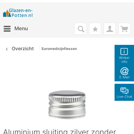
Menu
Overzicht
Euromedicijnflessen
Winkel
info
E-Mail
Live-Chat
Aluminium sluiting zilver zonder