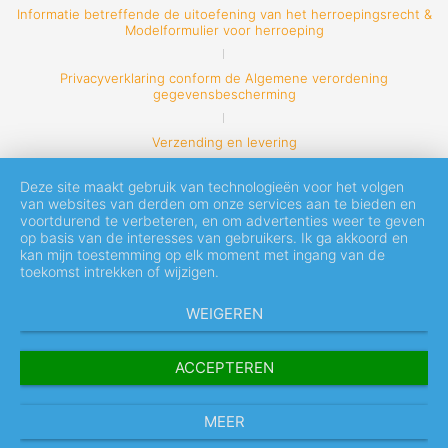
Informatie betreffende de uitoefening van het herroepingsrecht &
Modelformulier voor herroeping
Privacyverklaring conform de Algemene verordening
gegevensbescherming
Verzending en levering
Deze site maakt gebruik van technologieën voor het volgen
van websites van derden om onze services aan te bieden en
voortdurend te verbeteren, en om advertenties weer te geven
op basis van de interesses van gebruikers. Ik ga akkoord en
kan mijn toestemming op elk moment met ingang van de
toekomst intrekken of wijzigen.
WEIGEREN
ACCEPTEREN
MEER