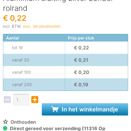
rolrand
€ 0,22
incl. BTW.
excl. Verzendkosten
Aantal
Prijs per stuk
€ 0,22
tot
19
€ 0,21
vanaf
20
€ 0,20
vanaf
100
€ 0,19
vanaf
200
In het winkelmandje
Onthouden
Direct gereed voor verzending (11316 Op