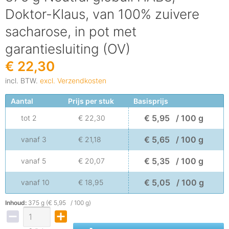
Doktor-Klaus, van 100% zuivere
sacharose, in pot met
garantiesluiting (OV)
€ 22,30
incl. BTW.
excl. Verzendkosten
Aantal
Prijs per stuk
Basisprijs
€ 5,95 / 100 g
tot
2
€ 22,30
€ 5,65 / 100 g
vanaf
3
€ 21,18
€ 5,35 / 100 g
vanaf
5
€ 20,07
€ 5,05 / 100 g
vanaf
10
€ 18,95
Inhoud:
375 g (€ 5,95 / 100 g)