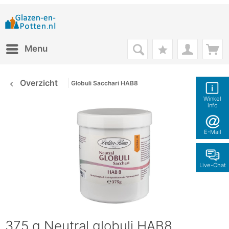
Menu
Overzicht
Globuli Sacchari HAB8
Winkel
info
E-Mail
Live-Chat
375 g Neutral globuli HAB8,