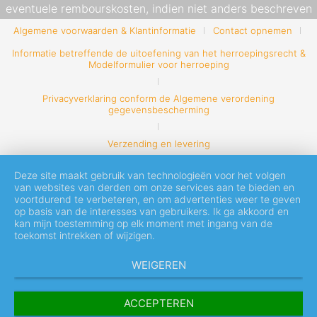
eventuele rembourskosten, indien niet anders beschreven
Algemene voorwaarden & Klantinformatie
Contact opnemen
Informatie betreffende de uitoefening van het herroepingsrecht &
Modelformulier voor herroeping
Privacyverklaring conform de Algemene verordening
gegevensbescherming
Verzending en levering
Deze site maakt gebruik van technologieën voor het volgen
van websites van derden om onze services aan te bieden en
voortdurend te verbeteren, en om advertenties weer te geven
op basis van de interesses van gebruikers. Ik ga akkoord en
kan mijn toestemming op elk moment met ingang van de
toekomst intrekken of wijzigen.
WEIGEREN
ACCEPTEREN