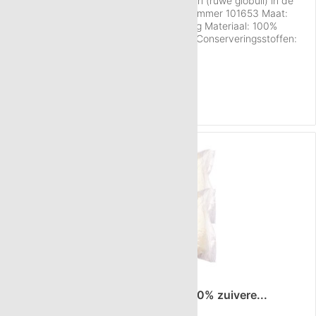
Informatie over de Neutral globuli sacchari (ruwe globuli) in de
maat HAB 5, hoeveelheid 180 g: Artikelnummer 101653 Maat:
Nummer 5 (HAB 5) Hoeveelheid: ca. 180 g Materiaal: 100%
sacharose, suikerbieten, gereinigd water Conserveringsstoffen:
geen Per gram: 40-50 korreltjes Gewicht per globulus: 22,2 mg
Inhoud
180 g
(€ 7,50 / 100 g)
Verpakking: Witte kunststof pot VR Kwaliteit: Fabricage conform...
€ 13,50
NAAR HET PRODUCT
TIP!
2,5 kg Neutral globuli HAB5 van 100% zuivere...