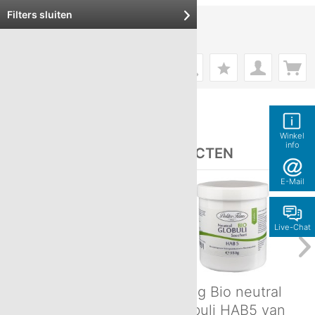
Filters sluiten
Menu
Globuli Sacchari HAB5
Winkel
info
ONZE POPULAIRSTE PRODUCTEN
E-Mail
Live-Chat
1250g Bio neutral
350g Bio neutral
globuli HAB5 van
globuli HAB5 van