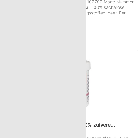
HAB 5, hoeveelheid 100 g: Artikelnummer 102799 Maat: Nummer
5 (HAB 5) Hoeveelheid: ca. 100 g Materiaal: 100% sacharose,
suikerbieten, gereinigd water Conserveringsstoffen: geen Per
gram: 40-50 korreltjes Gewicht per globulus: 22,2 mg
Inhoud
100 g
Verpakking: Witte kunststof pot VR Kwaliteit: Fabricage conform...
€ 8,70
NAAR HET PRODUCT
180 g Neutral globuli HAB5 van 100% zuivere...