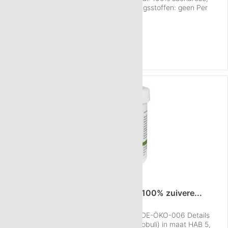
suikerbieten, gereinigd water Conserveringsstoffen: geen Per
gram: 40-50 korreltjes Gewicht per globulus: 22,2 mg
Inhoud
750 g
(€ 4,50 / 100 g)
Verpakking: Witte kunststof pot VR Kwaliteit: Fabricage conform...
€ 33,75
NAAR HET PRODUCT
180g Bio neutral globuli HAB5 van 100% zuivere...
Code nr. van de controlerende instantie: DE-ÖKO-006 Details
over de Neutral Globuli Sacchari (ruwe globuli) in maat HAB 5,