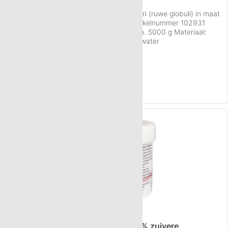
Informatie over de Neutral globuli sacchari (ruwe globuli) in maat
HAB 5, hoeveelheid 5 kg (4 x 1.25kg): Artikelnummer 102931
Maat: Nummer 5 (HAB 5) Hoeveelheid: ca. 5000 g Materiaal:
100% sacharose, suikerbieten, gereinigd water
Conserveringsstoffen: geen Per gram: 40 - 50 korreltjes Gewicht
Inhoud
5 Kilogram
(€ 29,00 / 1 Kilogram)
per globulus: 22,2 mg Verpakking: In luchtdichte kunststof
€ 145,00
zakken Kwaliteit:...
NAAR HET PRODUCT
60 g Neutral globuli HAB5 van 100% zuivere...