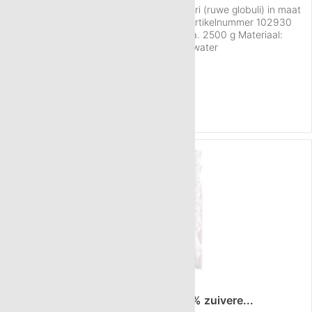
Informatie over de Neutral globuli sacchari (ruwe globuli) in maat
HAB 5, hoeveelheid 2,5 kg (2 x 1.25kg): Artikelnummer 102930
Maat: Nummer 5 (HAB 5) Hoeveelheid: ca. 2500 g Materiaal:
100% sacharose, suikerbieten, gereinigd water
Conserveringsstoffen: geen Per gram: 40 - 50 korreltjes Gewicht
Inhoud
2.5 Kilogram
(€ 31,96 / 1 Kilogram)
per globulus: 22,2 mg Verpakking: In luchtdichte kunststof
€ 79,90
zakken Kwaliteit:...
NAAR HET PRODUCT
TIP!
5 kg Neutral globuli HAB5 van 100% zuivere...