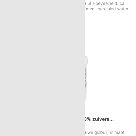
hoeveelheid 180 g: Maat: Nummer 5 (HAB 5) Hoeveelheid: ca.
180 g Materiaal: 100% sacharose, maiszetmeel, gereinigd water
Bio kwaliteit: Ja Conserveringsstoffen: geen Per gram: 40-50
Inhoud
180 g
(€ 7,04 / 100 g)
korreltjes Gewicht per globulus: 22,2 mg Verpakking: Eco zak
vanaf € 12,67
Kwaliteit:...
NAAR HET PRODUCT
100 g Neutral globuli HAB5 van 100% zuivere...
Details over de Neutral globuli sacchari (ruwe globuli) in maat