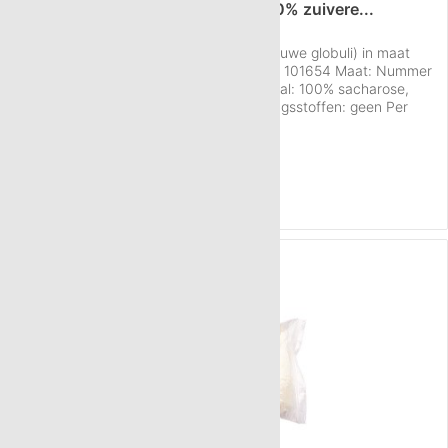
375 g Neutral globuli HAB5 van 100% zuivere...
Details over de Neutral globuli sacchari (ruwe globuli) in maat
HAB 5, hoeveelheid 375 g: Artikelnummer 101654 Maat: Nummer
5 (HAB 5) Hoeveelheid: ca. 375 g Materiaal: 100% sacharose,
suikerbieten, gereinigd water Conserveringsstoffen: geen Per
gram: 40-50 korreltjes Gewicht per globulus: 22,2 mg
Inhoud
375 g
(€ 5,87 / 100 g)
Verpakking: Witte kunststof pot VR Kwaliteit: Fabricage conform...
€ 22,00
NAAR HET PRODUCT