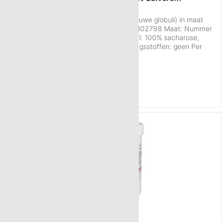
Details over de Neutral globuli sacchari (ruwe globuli) in maat
HAB 5, hoeveelheid 60 g: Artikelnummer 102798 Maat: Nummer
5 (HAB 5) Hoeveelheid: ca. 60 g Materiaal: 100% sacharose,
suikerbieten, gereinigd water Conserveringsstoffen: geen Per
gram: 40-50 korreltjes Gewicht per globulus: 22,2 mg
Inhoud
60 g
(€ 9,17 / 100 g)
Verpakking: Witte kunststof pot VR Kwaliteit: Fabricage conform
€ 5,50
HAB-specificatie...
NAAR HET PRODUCT