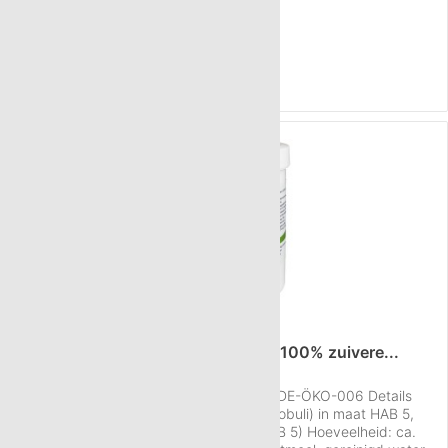
Bio kwaliteit: Ja Conserveringsstoffen: geen Per gram: 40-50
Inhoud
1250 g
(€ 3,98 / 100 g)
korreltjes Gewicht per globulus: 22,2 mg Verpakking: Eco zak...
vanaf € 49,69
NAAR HET PRODUCT
350g Bio neutral globuli HAB5 van 100% zuivere...
Code nr. van de controlerende instantie: DE-ÖKO-006 Details
over de Neutral Globuli Sacchari (ruwe globuli) in maat HAB 5,
hoeveelheid 350 g: Maat: Nummer 5 (HAB 5) Hoeveelheid: ca.