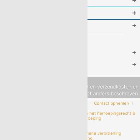
Shop service
Informatie
Do it yourself
Gecertificeerde online winkel
Nieuwsbrief
* Alle prijzen zijn incl. wettelijke BTW en
verzendkosten
en
eventuele rembourskosten, indien niet anders beschreven
Algemene voorwaarden & Klantinformatie
Contact opnemen
Informatie betreffende de uitoefening van het herroepingsrecht &
Modelformulier voor herroeping
Privacyverklaring conform de Algemene verordening
gegevensbescherming