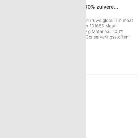
1250 g Neutral globuli HAB5 van 100% zuivere...
Informatie over de Neutral globuli sacchari (ruwe globuli) in maat
HAB 5, hoeveelheid 1250 g: Artikelnummer 101656 Maat:
Nummer 5 (HAB 5) Hoeveelheid: ca. 1250 g Materiaal: 100%
sacharose, suikerbieten, gereinigd water Conserveringsstoffen:
geen Per gram: 40 - 50 korreltjes Gewicht per globulus: 22,2 mg
Inhoud
1250 g
(€ 4,04 / 100 g)
Verpakking: In luchtdichte kunststof zakken Kwaliteit: Fabricage
€ 50,48
conform...
NAAR HET PRODUCT
TIP!