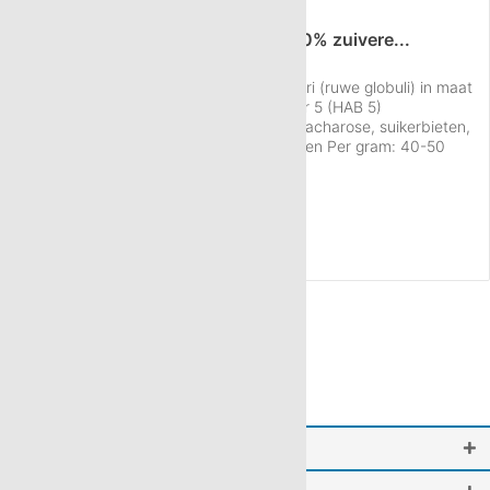
50 kg Neutral globuli HAB5 van 100% zuivere...
Informatie over de Neutral globuli sacchari (ruwe globuli) in maat
HAB 5, hoeveelheid 50 kg: Maat: Nummer 5 (HAB 5)
Hoeveelheid: ca. 50 Kg Materiaal: 100% sacharose, suikerbieten,
gereinigd water Conserveringsstoffen: geen Per gram: 40-50
korreltjes Gewicht per globulus: 22,2 mg Verpakking: in een ton
Inhoud
50 Kilogram
(€ 20,10 / 1 Kilogram)
Kwaliteit: Fabricage conform HAB-specificatie in farmaceutische
€ 1.005,00
kwaliteit....
NAAR HET PRODUCT
Internationaal