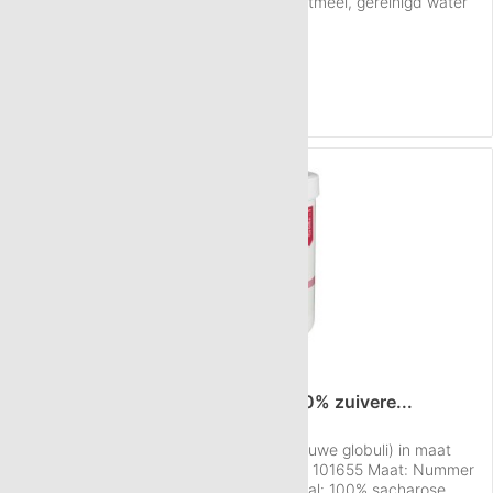
350 g Materiaal: 100% sacharose, maiszetmeel, gereinigd water
Bio kwaliteit: Ja Conserveringsstoffen: geen Per gram: 40-50
Inhoud
350 g
(€ 6,22 / 100 g)
korreltjes Gewicht per globulus: 22,2 mg Verpakking: Eco zak
€ 21,76
Kwaliteit:...
NAAR HET PRODUCT
750 g Neutral globuli HAB5 van 100% zuivere...
Details over de Neutral globuli sacchari (ruwe globuli) in maat
HAB 5, hoeveelheid 750 g: Artikelnummer 101655 Maat: Nummer
5 (HAB 5) Hoeveelheid: ca. 750 g Materiaal: 100% sacharose,