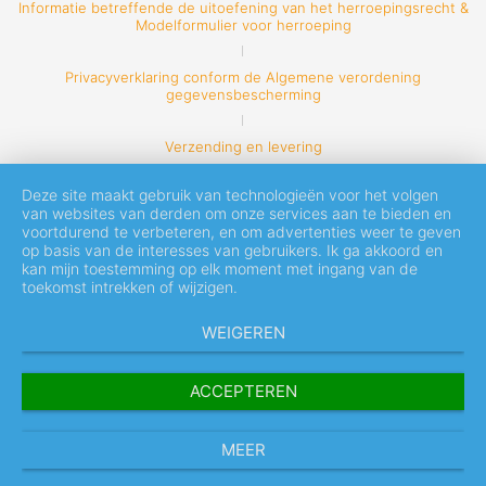
Informatie betreffende de uitoefening van het herroepingsrecht &
Modelformulier voor herroeping
Privacyverklaring conform de Algemene verordening
gegevensbescherming
Verzending en levering
Deze site maakt gebruik van technologieën voor het volgen
van websites van derden om onze services aan te bieden en
voortdurend te verbeteren, en om advertenties weer te geven
op basis van de interesses van gebruikers. Ik ga akkoord en
kan mijn toestemming op elk moment met ingang van de
toekomst intrekken of wijzigen.
WEIGEREN
ACCEPTEREN
MEER