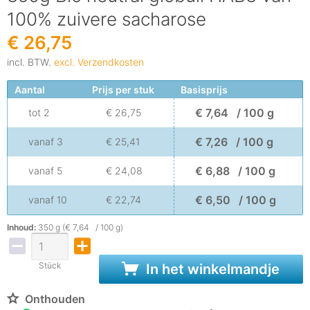
100% zuivere sacharose
€ 26,75
incl. BTW.
excl. Verzendkosten
Aantal
Prijs per stuk
Basisprijs
€ 7,64 / 100 g
tot
2
€ 26,75
€ 7,26 / 100 g
vanaf
3
€ 25,41
€ 6,88 / 100 g
vanaf
5
€ 24,08
€ 6,50 / 100 g
vanaf
10
€ 22,74
Inhoud:
350 g (€ 7,64 / 100 g)
Stück
In het winkelmandje
Onthouden