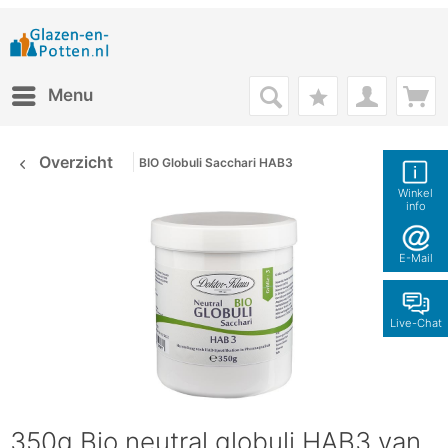
Menu
Overzicht
BIO Globuli Sacchari HAB3
Winkel
info
E-Mail
Live-Chat
350g Bio neutral globuli HAB3 van