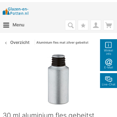
Menu
Overzicht
Aluminium fles mat zilver gebeitst
Winkel
info
E-Mail
Live-Chat
30 ml aluminium fles gebeitst