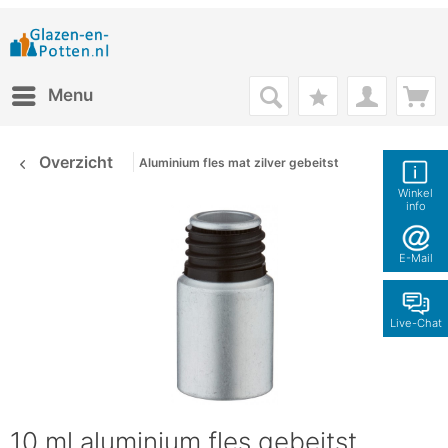
Menu
Overzicht
Aluminium fles mat zilver gebeitst
Winkel
info
E-Mail
Live-Chat
10 ml aluminium fles gebeitst