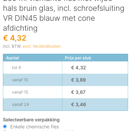
hals bruin glas, incl. schroefsluiting
VR DIN45 blauw met cone
afdichting
€ 4,32
incl. BTW.
excl. Verzendkosten
Aantal
Prijs per stuk
€ 4,32
tot
9
€ 3,89
vanaf
10
€ 3,67
vanaf
15
€ 3,46
vanaf
24
Selecteerbare verpakking
Enkele chemische fles