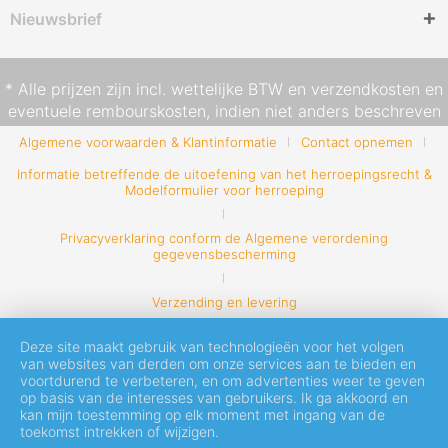
Nieuwsbrief
* Alle prijzen zijn incl. wettelijke BTW en
verzendkosten
en
eventuele rembourskosten, indien niet anders beschreven
Algemene voorwaarden & Klantinformatie
Contact opnemen
Informatie betreffende de uitoefening van het herroepingsrecht &
Modelformulier voor herroeping
Privacyverklaring conform de Algemene verordening
gegevensbescherming
Verzending en levering
Deze site maakt gebruik van technologieën voor het volgen
van websites van derden om onze services aan te bieden en
voortdurend te verbeteren, en om advertenties weer te geven
op basis van de interesses van gebruikers. Ik ga akkoord en
kan mijn toestemming op elk moment met ingang van de
toekomst intrekken of wijzigen.