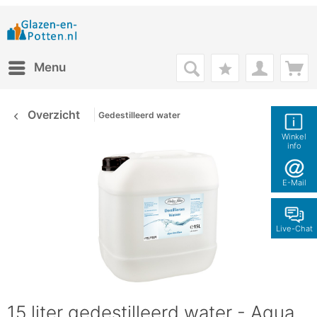
Menu
Overzicht
Gedestilleerd water
Winkel
info
E-Mail
Live-Chat
15 liter gedestilleerd water - Aqua