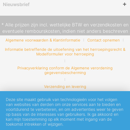
Nieuwsbrief
* Alle prijzen zijn incl. wettelijke BTW en
verzendkosten
en
eventuele rembourskosten, indien niet anders beschreven
Algemene voorwaarden & Klantinformatie
Contact opnemen
Informatie betreffende de uitoefening van het herroepingsrecht &
Modelformulier voor herroeping
Privacyverklaring conform de Algemene verordening
gegevensbescherming
Verzending en levering
Deze site maakt gebruik van technologieën voor het volgen
van websites van derden om onze services aan te bieden en
voortdurend te verbeteren, en om advertenties weer te geven
op basis van de interesses van gebruikers. Ik ga akkoord en
kan mijn toestemming op elk moment met ingang van de
toekomst intrekken of wijzigen.