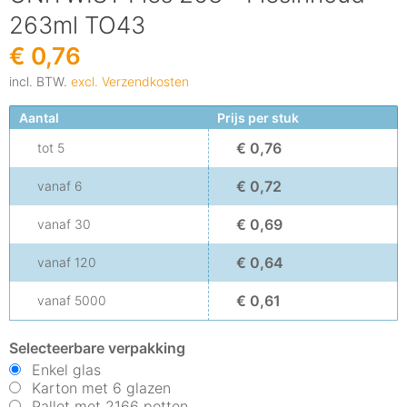
263ml TO43
€ 0,76
incl. BTW.
excl. Verzendkosten
Aantal
Prijs per stuk
€ 0,76
tot
5
€ 0,72
vanaf
6
€ 0,69
vanaf
30
€ 0,64
vanaf
120
€ 0,61
vanaf
5000
Selecteerbare verpakking
Enkel glas
Karton met 6 glazen
Pallet met 2166 potten