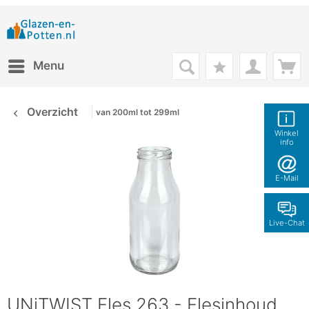
Menu
Overzicht
van 200ml tot 299ml
Winkel
info
E-Mail
Live-Chat
UNiTWIST Fles 263 - Flesinhoud