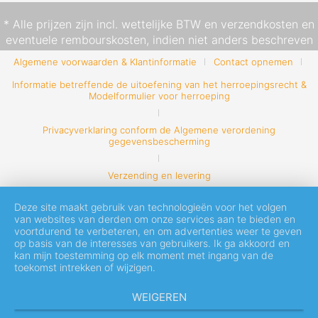
* Alle prijzen zijn incl. wettelijke BTW en
verzendkosten
en
eventuele rembourskosten, indien niet anders beschreven
Algemene voorwaarden & Klantinformatie
Contact opnemen
Informatie betreffende de uitoefening van het herroepingsrecht &
Modelformulier voor herroeping
Privacyverklaring conform de Algemene verordening
gegevensbescherming
Verzending en levering
Deze site maakt gebruik van technologieën voor het volgen
van websites van derden om onze services aan te bieden en
voortdurend te verbeteren, en om advertenties weer te geven
op basis van de interesses van gebruikers. Ik ga akkoord en
kan mijn toestemming op elk moment met ingang van de
toekomst intrekken of wijzigen.
WEIGEREN