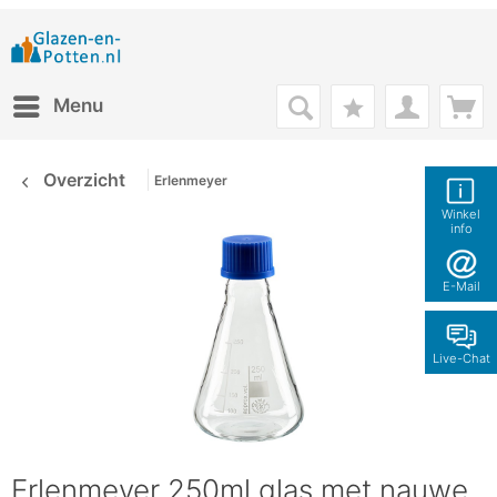
Menu
Overzicht
Erlenmeyer
Winkel
info
E-Mail
Live-Chat
Erlenmeyer 250ml glas met nauwe