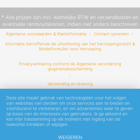
* Alle prijzen zijn incl. wettelijke BTW en
verzendkosten
en
eventuele rembourskosten, indien niet anders beschreven
Algemene voorwaarden & Klantinformatie
Contact opnemen
Informatie betreffende de uitoefening van het herroepingsrecht &
Modelformulier voor herroeping
Privacyverklaring conform de Algemene verordening
gegevensbescherming
Verzending en levering
Deze site maakt gebruik van technologieën voor het volgen
van websites van derden om onze services aan te bieden en
voortdurend te verbeteren, en om advertenties weer te geven
op basis van de interesses van gebruikers. Ik ga akkoord en
kan mijn toestemming op elk moment met ingang van de
toekomst intrekken of wijzigen.
WEIGEREN