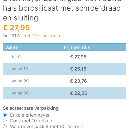
hals borosilicaat met schroefdraad
en sluiting
€ 27,95
incl. BTW.
excl. Verzendkosten
Aantal
Prijs per stuk
€ 27,95
tot
9
€ 25,15
vanaf
10
€ 23,76
vanaf
20
€ 22,36
vanaf
30
Selecteerbare verpakking
Enkele erlenmeyer
Doos met 10 kolven
Waardevol pakket met 30 flacons