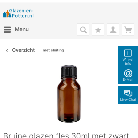
Menu
Overzicht
met sluiting
Winkel
info
E-Mail
Live-Chat
Bruine glazen fles 30ml met zwart