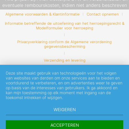
eventuele rembourskosten, indien niet anders beschreven
Algemene voorwaarden & Klantinformatie
Contact opnemen
Informatie betreffende de uitoefening van het herroepingsrecht &
Modelformulier voor herroeping
Privacyverklaring conform de Algemene verordening
gegevensbescherming
Verzending en levering
Deze site maakt gebruik van technologieën voor het volgen
van websites van derden om onze services aan te bieden en
voortdurend te verbeteren, en om advertenties weer te geven
op basis van de interesses van gebruikers. Ik ga akkoord en
kan mijn toestemming op elk moment met ingang van de
toekomst intrekken of wijzigen.
WEIGEREN
ACCEPTEREN