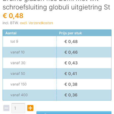
schroefsluiting globuli uitgietring St
€ 0,48
incl. BTW.
excl. Verzendkosten
Aantal
Prijs per stuk
€ 0,48
tot
9
€ 0,46
vanaf
10
€ 0,43
vanaf
30
€ 0,41
vanaf
50
€ 0,38
vanaf
150
€ 0,36
vanaf
400