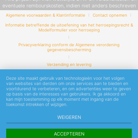
eventuele rembourskosten, indien niet anders beschreven
Algemene voorwaarden & Klantinformatie
Contact opnemen
Informatie betreffende de uitoefening van het herroepingsrecht &
Modelformulier voor herroeping
Privacyverklaring conform de Algemene verordening
gegevensbescherming
Verzending en levering
Deze site maakt gebruik van technologieën voor het volgen
van websites van derden om onze services aan te bieden en
voortdurend te verbeteren, en om advertenties weer te geven
op basis van de interesses van gebruikers. Ik ga akkoord en
kan mijn toestemming op elk moment met ingang van de
toekomst intrekken of wijzigen.
WEIGEREN
ACCEPTEREN