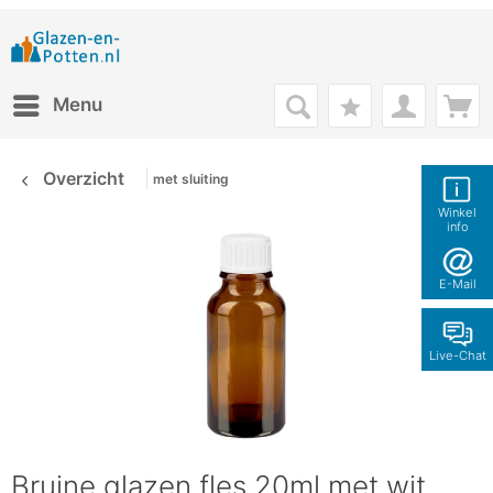
Menu
Overzicht
met sluiting
Winkel
info
E-Mail
Live-Chat
Bruine glazen fles 20ml met wit