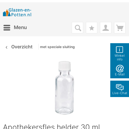
Menu
Overzicht
met speciale sluiting
Winkel
info
E-Mail
Live-Chat
Apothekersfles helder 30 ml