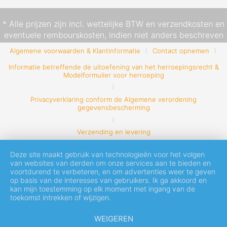
* Alle prijzen zijn incl. wettelijke BTW en
verzendkosten
en
eventuele rembourskosten, indien niet anders beschreven
Algemene voorwaarden & Klantinformatie
Contact opnemen
Informatie betreffende de uitoefening van het herroepingsrecht &
Modelformulier voor herroeping
Privacyverklaring conform de Algemene verordening
gegevensbescherming
Verzending en levering
Deze site maakt gebruik van technologieën voor het volgen
van websites van derden om onze services aan te bieden en
voortdurend te verbeteren, en om advertenties weer te geven
op basis van de interesses van gebruikers. Ik ga akkoord en
kan mijn toestemming op elk moment met ingang van de
toekomst intrekken of wijzigen.
WEIGEREN