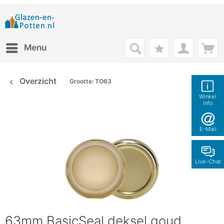
Menu
Overzicht
Grootte: TO63
Winkel
info
E-Mail
Live-Chat
63mm BasicSeal deksel goud