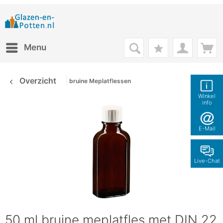
Menu
Overzicht
bruine Meplatflessen
Winkel
info
E-Mail
Live-Chat
50 ml bruine meplatfles met DIN 22