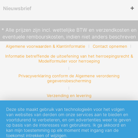
Nieuwsbrief
* Alle prijzen zijn incl. wettelijke BTW en
verzendkosten
en
eventuele rembourskosten, indien niet anders beschreven
Algemene voorwaarden & Klantinformatie
Contact opnemen
Informatie betreffende de uitoefening van het herroepingsrecht &
Modelformulier voor herroeping
Privacyverklaring conform de Algemene verordening
gegevensbescherming
Verzending en levering
Deze site maakt gebruik van technologieën voor het volgen
van websites van derden om onze services aan te bieden en
voortdurend te verbeteren, en om advertenties weer te geven
op basis van de interesses van gebruikers. Ik ga akkoord en
kan mijn toestemming op elk moment met ingang van de
toekomst intrekken of wijzigen.