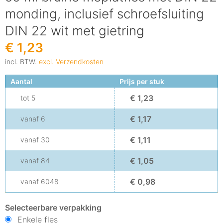
monding, inclusief schroefsluiting
DIN 22 wit met gietring
€ 1,23
incl. BTW.
excl. Verzendkosten
Aantal
Prijs per stuk
€ 1,23
tot
5
€ 1,17
vanaf
6
€ 1,11
vanaf
30
€ 1,05
vanaf
84
€ 0,98
vanaf
6048
Selecteerbare verpakking
Enkele fles