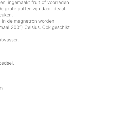
en, ingemaakt fruit of voorraden
e grote potten zijn daar ideaal
euken.
n in de magnetron worden
imaal 200°) Celsius. Ook geschikt
atwasser.
oedsel.
mm