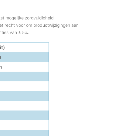
otst mogelijke zorgvuldigheid
et recht voor om productwijzigingen aan
nties van ± 5%.
it)
s
m