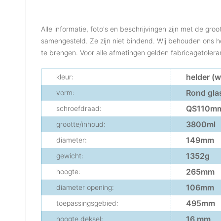
Alle informatie, foto's en beschrijvingen zijn met de gro
samengesteld. Ze zijn niet bindend. Wij behouden ons h
te brengen. Voor alle afmetingen gelden fabricagetolera
helder (w
kleur:
Rond gla
vorm:
QS110m
schroefdraad:
3800ml
grootte/inhoud:
149mm
diameter:
1352g
gewicht:
265mm
hoogte:
106mm
diameter opening:
495mm
toepassingsgebied:
16 mm
hoogte deksel: