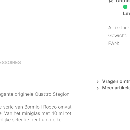
Ontho
Le
Artikelnr.:
Gewicht:
EAN:
ESSOIRES
Vragen omtre
Meer artikel
egante originele Quattro Stagioni
e serie van Bormioli Rocco omvat
e. Van het miniglas met 40 ml tot
ijke selectie bent u op elke