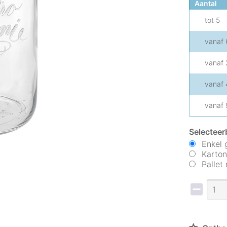
Aantal
tot
5
vanaf
vanaf
vanaf
vanaf
Selecteer
Enkel 
Karton
Pallet