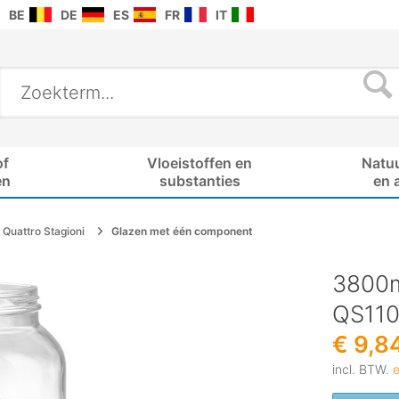
BE
DE
ES
FR
IT
of
Vloeistoffen en
Natu
en
substanties
en 
Quattro Stagioni
Glazen met één component
3800m
QS11
€ 9,8
incl. BTW.
e