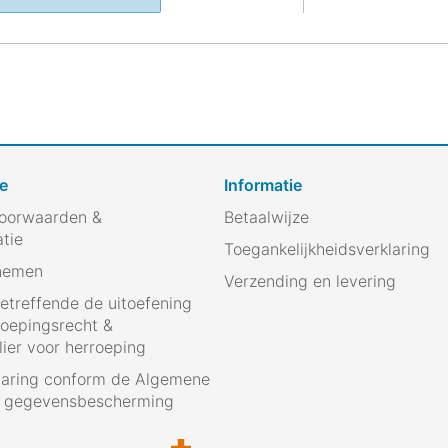
e
Informatie
oorwaarden &
Betaalwijze
atie
Toegankelijkheidsverklaring
nemen
Verzending en levering
betreffende de uitoefening
roepingsrecht &
ier voor herroeping
laring conform de Algemene
g gegevensbescherming