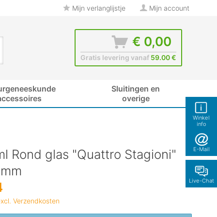
Mijn verlanglijstje
Mijn account
€ 0,00
Gratis levering vanaf
59.00 €
urgeneeskunde
Sluitingen en
accessoires
overige
Winkel
info
E-Mail
l Rond glas "Quattro Stagioni"
0mm
Live-Chat
4
xcl. Verzendkosten