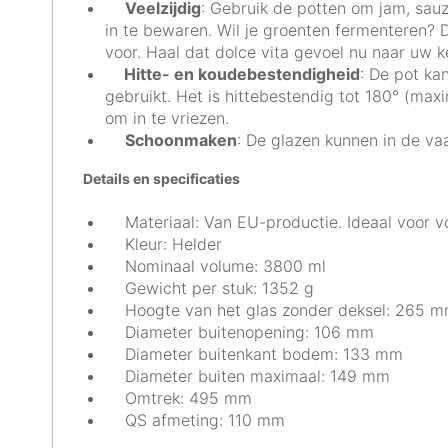
Veelzijdig
: Gebruik de potten om jam, sauz
in te bewaren. Wil je groenten fermenteren? D
voor. Haal dat dolce vita gevoel nu naar uw k
Hitte- en koudebestendigheid
: De pot ka
gebruikt. Het is hittebestendig tot 180° (max
om in te vriezen.
Schoonmaken
: De glazen kunnen in de va
Details en specificaties
Materiaal: Van EU-productie. Ideaal voor v
Kleur: Helder
Nominaal volume: 3800 ml
Gewicht per stuk: 1352 g
Hoogte van het glas zonder deksel: 265 
Diameter buitenopening: 106 mm
Diameter buitenkant bodem: 133 mm
Diameter buiten maximaal: 149 mm
Omtrek: 495 mm
QS afmeting: 110 mm