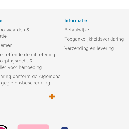
e
Informatie
oorwaarden &
Betaalwijze
atie
Toegankelijkheidsverklaring
nemen
Verzending en levering
betreffende de uitoefening
roepingsrecht &
ier voor herroeping
laring conform de Algemene
g gegevensbescherming