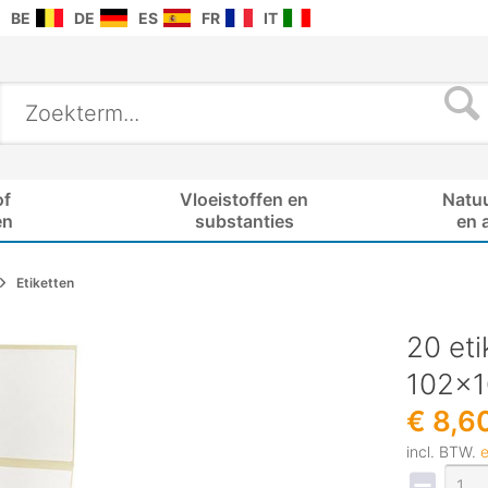
BE
DE
ES
FR
IT
of
Vloeistoffen en
Natu
en
substanties
en 
Etiketten
20 eti
102x
€ 8,6
incl. BTW.
e