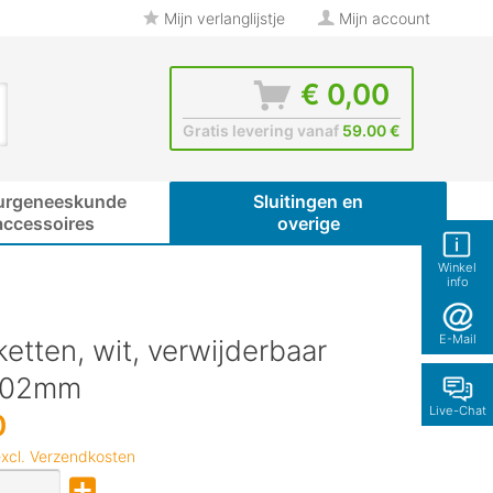
Mijn verlanglijstje
Mijn account
€ 0,00
Gratis levering vanaf
59.00 €
urgeneeskunde
Sluitingen en
accessoires
overige
Winkel
info
E-Mail
ketten, wit, verwijderbaar
102mm
Live-Chat
0
xcl. Verzendkosten