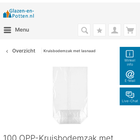
Menu
Overzicht
Kruisbodemzak met lasnaad
Winkel
info
E-Mail
Live-Chat
100 OPP-Kruisbodemzak met