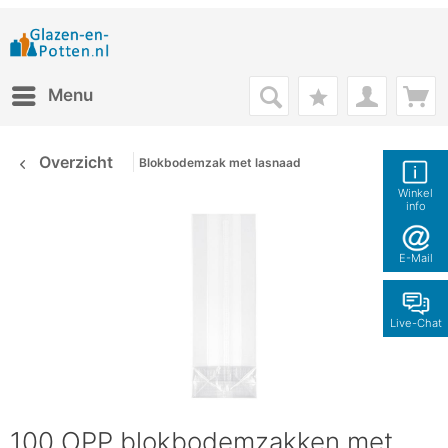
Menu
Overzicht
Blokbodemzak met lasnaad
Winkel
info
E-Mail
Live-Chat
100 OPP blokbodemzakken met