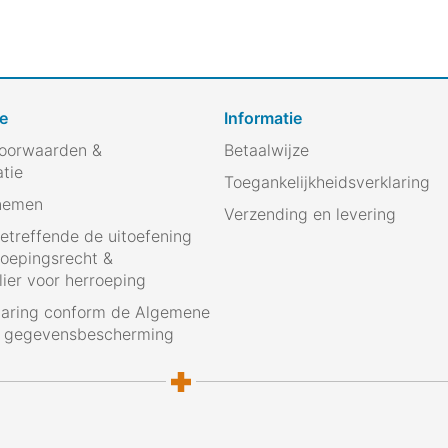
e
Informatie
oorwaarden &
Betaalwijze
atie
Toegankelijkheidsverklaring
nemen
Verzending en levering
betreffende de uitoefening
roepingsrecht &
ier voor herroeping
laring conform de Algemene
g gegevensbescherming