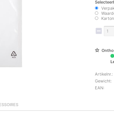
Selecteer
Verpak
Waarde
Karton
Ontho
L
Artikelnr.:
Gewicht:
EAN:
ESSOIRES