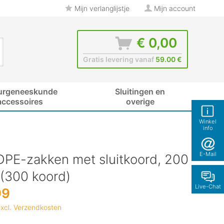
Mijn verlanglijstje
Mijn account
€ 0,00
Gratis levering vanaf
59.00 €
urgeneeskunde
Sluitingen en
accessoires
overige
Winkel
info
E-Mail
DPE-zakken met sluitkoord, 200
 (300 koord)
Live-Chat
99
xcl. Verzendkosten