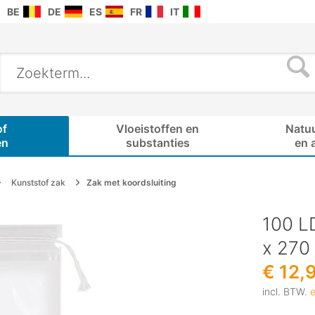
BE
DE
ES
FR
IT
of
Vloeistoffen en
Natu
en
substanties
en 
Kunststof zak
Zak met koordsluiting
100 L
x 270
€ 12,
incl. BTW.
e