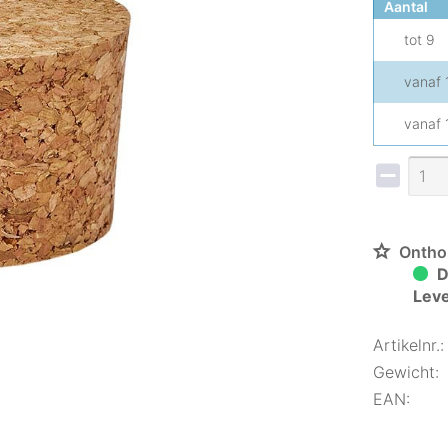
Aantal
tot
9
vanaf
vanaf
Ontho
D
Leve
Artikelnr.:
Gewicht:
EAN: