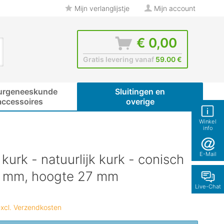
Mijn verlanglijstje
Mijn account
€ 0,00
Gratis levering vanaf
59.00 €
urgeneeskunde
Sluitingen en
accessoires
overige
Winkel
info
E-Mail
kurk - natuurlijk kurk - conisch
 mm, hoogte 27 mm
Live-Chat
xcl. Verzendkosten