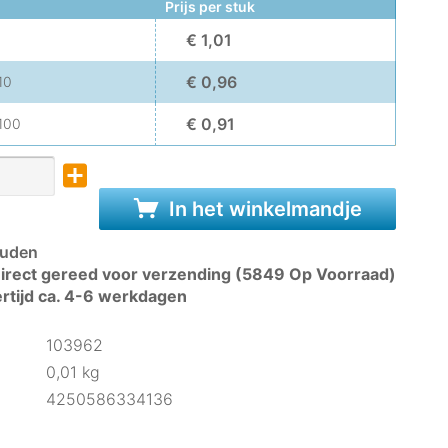
Prijs per stuk
€ 1,01
€ 0,96
10
€ 0,91
100
In het winkelmandje
uden
irect gereed voor verzending (5849 Op Voorraad)
rtijd ca. 4-6 werkdagen
103962
0,01 kg
4250586334136