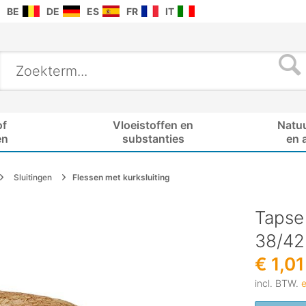
BE
DE
ES
FR
IT
of
Vloeistoffen en
Natu
en
substanties
en 
Sluitingen
Flessen met kurksluiting
Tapse 
38/42
€ 1,01
incl. BTW.
e