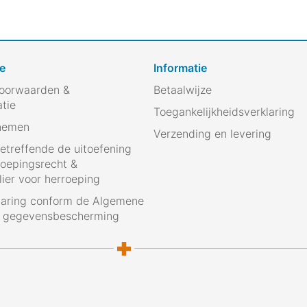
e
Informatie
oorwaarden &
Betaalwijze
atie
Toegankelijkheidsverklaring
nemen
Verzending en levering
betreffende de uitoefening
roepingsrecht &
ier voor herroeping
laring conform de Algemene
g gegevensbescherming